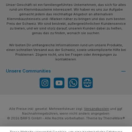
Unser Geschäft ist ein familiengeführtes Unternehmen, das sich für alles
rund um Klemmbausteine interessiert. Wir haben es uns zur Aufgabe
gemacht jedem das reichhaltige Angebot an alternativen
Klemmbausteinsets und –Marken näher zu bringen und das zum besten
Preis der Schweiz. Wir sind bestrebt, außergewöhnlichen Kundenservice
zu bieten, und wir sind stolz darauf, unseren Kunden dabei zu helfen,
genau das zu finden, wonach sie suchen.
Wir bieten Dir umfangreiche Informationen rund um unsere Produkte,
einen schnellen Versand aus der Schweiz, sowie unkomplizierte Hilfe bei
Problemen. Zögere nicht, uns bei Fragen oder Anregungen zu
kontaktieren.
Unsere Communities
Instagram
YouTube
WhatsApp
Website
Alle Preise inkl. gesetzl. Mehrwertsteuer zzgl.
Versandkosten
und ggf.
Nachnahmegebühren, wenn nicht anders angegeben.
© 2026 BRIFS GmbH - Alle Rechte vorbehalten. Theme by
ThemeWare®
Diese Website verwendet Cookies, um eine bestmögliche Erfahrung