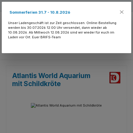
Zum Hauptinhalt springen
Kostenloser Versand ab 150.- CHF
Sommerferien 31.7 - 10.8.2026
Unser Ladengeschäft ist zur Zeit geschlossen. Online-Bestellung
werden bis 30.07.2026 12:00 Uhr versendet, dann wieder ab
10.08.2026. Ab Mittwoch 12.08.2026 sind wir wieder für euch im
Laden vor Ort. Euer BRIFS-Team
Du hast 0 Produkte
Atlantis World Aquarium
mit Schildkröte
Bildergalerie überspringen