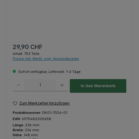
Regulärer Preis:
29,90 CHF
Inhalt:
753 Teile
Preise inkl. MwSt. zzgl. Versandkosten
Sofort verfügbar, Lieferzeit: 1-2 Tage
Produkt Anzahl: Gib den gewünschten Wert ein oder benutze die Schaltfl
In den Warenkorb
Zum Merkzettel hinzufügen
Produktnummer:
DK01-7024-01
EAN:
6975482200658
Länge:
236 mm
Breite:
236 mm
Höhe:
148 mm