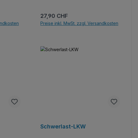
Regulärer Preis:
27,90 CHF
sandkosten
Preise inkl. MwSt. zzgl. Versandkosten
b
In den Warenkorb
Schwerlast-LKW