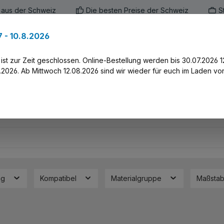
 aus der Schweiz
Die besten Preise der Schweiz
S
 - 10.8.2026
en
Marken
Alle Produkte
Druck-Servi
st zur Zeit geschlossen. Online-Bestellung werden bis 30.07.2026 1
2026. Ab Mittwoch 12.08.2026 sind wir wieder für euch im Laden vor
ng
Kompatibel
Materialgruppe
Maßsta