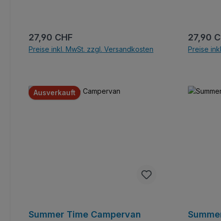
GoBricks.
GoBricks.
Regulärer Preis:
Reguläre
27,90 CHF
27,90 
Preise inkl. MwSt. zzgl. Versandkosten
Preise ink
In den Warenkorb
Ausverkauft
Summer Time Campervan
Summer