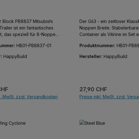
 Block PB8837 Mitsubishi
Der G63 - ein zeitloser Klassi
railer ist ein fantastisches
Noppen Breite. Stabelerbarer
t, das speziell für 8-Noppen
Container als Vitirine im Set 
nnwagen entwickelt wurde.
mit Glasfront, Noppen an Bo
nummer:
HB01-PB8837-01
Produktnummer:
HB01-PB88
reiz liegt in seiner
Deckel zum Stapeln. Authoris
ität als Transporter, mit einer
Design von Moonrockmoc,
r:
HappyBuild
Hersteller:
HappyBuild
, die perfekt auf ein
Klemmbausteine der Marke G
Supercar zugeschnitten ist,
u einem ausgezeichneten
gleiter für Deine
. Klemmbausteine
r Preis:
Regulärer Preis:
CHF
27,90 CHF
 GoBricks.
l. MwSt. zzgl. Versandkosten
Preise inkl. MwSt. zzgl. Ver
In den Warenkorb
In den Warenkor