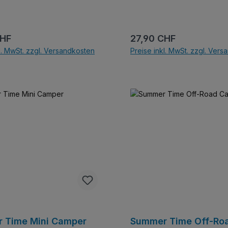
r Preis:
Regulärer Preis:
CHF
27,90 CHF
l. MwSt. zzgl. Versandkosten
Preise inkl. MwSt. zzgl. Ver
In den Warenkorb
In den Warenkor
 Time Mini Camper
Summer Time Off-Ro