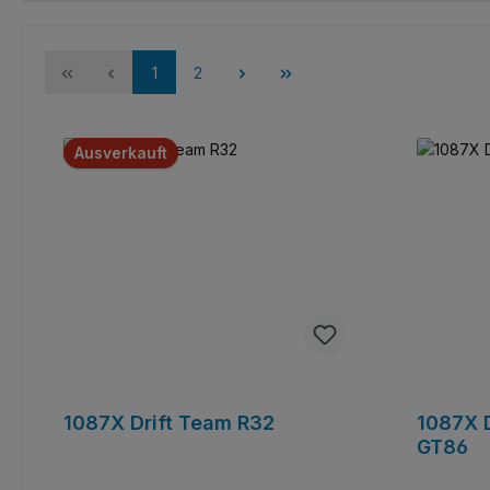
Seite
Seite
1
2
Ausverkauft
1087X Drift Team R32
1087X 
GT86