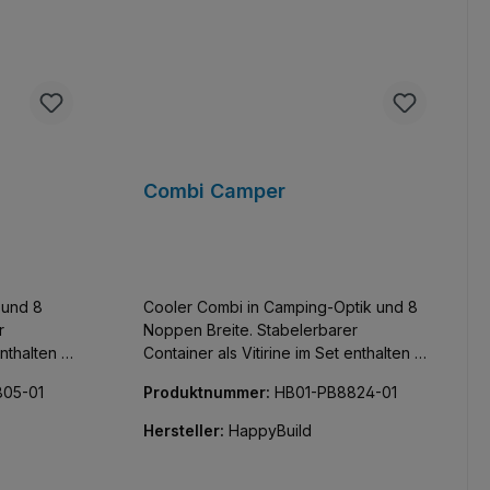
Combi Camper
 und 8
Cooler Combi in Camping-Optik und 8
r
Noppen Breite. Stabelerbarer
enthalten -
Container als Vitirine im Set enthalten -
den und
mit Glasfront, Noppen an Boden und
05-01
Produktnummer:
HB01-PB8824-01
iertes
Deckel zum Stapeln. Authorisiertes
Design von Moonrockmoc,
Hersteller:
HappyBuild
oBricks.
Klemmbausteine der Marke GoBricks.
 Boxer-