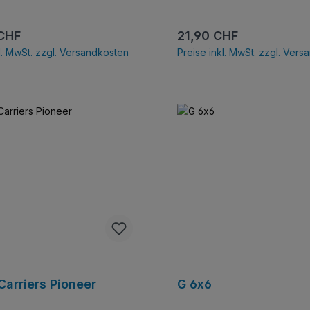
aucht man mehr? statische
Motor vorne verbaut ;)
otorisierung optional
r Preis:
Regulärer Preis:
 CHF
21,90 CHF
l. MwSt. zzgl. Versandkosten
Preise inkl. MwSt. zzgl. Ver
In den Warenkor
arriers Pioneer
G 6x6