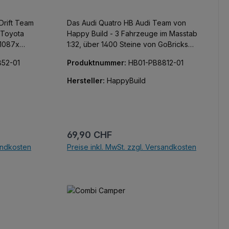
Drift Team
Das Audi Quatro HB Audi Team von
r Toyota
Happy Build - 3 Fahrzeuge im Masstab
1:32, über 1400 Steine von GoBricks
Maßstab
und eine Lizenz von Audi. Was braucht
52-01
Produktnummer:
HB01-PB8812-01
en und mit
man mehr? Achja, 163 Teile sind
bedruckt, keine Sticker! Wecke den
Hersteller:
HappyBuild
t. Von den
Walter Röhrl in Dir. Service Bus: 10.6 x
die
9.6 x 40.0 cm, Quattro: 7.2 x 5 x 18.5
anten
cm, Quattro S1: 7.2 x 6 x 16 cm
 vom
Regulärer Preis:
69,90 CHF
 – dieser
sandkosten
Preise inkl. MwSt. zzgl. Versandkosten
ght für
ich Ihr
In den Warenkorb
n sind –
ange!
tirine im
, Noppen
apeln.
oBricks.