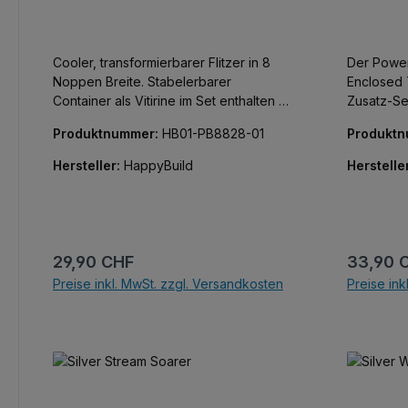
Cooler, transformierbarer Flitzer in 8
Der Power
Noppen Breite. Stabelerbarer
Enclosed T
Container als Vitirine im Set enthalten -
Zusatz-Se
mit Glasfront, Noppen an Boden und
breite Re
Produktnummer:
HB01-PB8828-01
Produkt
Deckel zum Stapeln. Klemmbausteine
Sein Haupt
der Marke GoBricks.
Funktional
Hersteller:
HappyBuild
Herstelle
Cargo-Box
Standard-
was ihn z
Display-Be
Sammlungen macht
Regulärer Preis:
Reguläre
29,90 CHF
33,90 
der Marke
Preise inkl. MwSt. zzgl. Versandkosten
Preise ink
In den Warenkorb