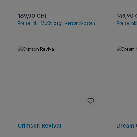
Audi. Was br
Version, M
Regulärer Preis:
Reguläre
189,90 CHF
149,90
Preise inkl. MwSt. zzgl. Versandkosten
Preise ink
In den Warenkorb
Crimson Revival
Dream C