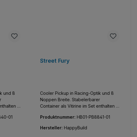
Street Fury
ik und 8
Cooler Pickup in Racing-Optik und 8
r
Noppen Breite. Stabelerbarer
enthalten -
Container als Vitirine im Set enthalten -
den und
mit Glasfront, Noppen an Boden und
840-01
Produktnummer:
HB01-PB8841-01
er, 6 Teile
Deckel zum Stapeln. 40 Sticker, 6 Teile
er Marke
bedruckt, Klemmbausteine der Marke
Hersteller:
HappyBuild
GoBricks.