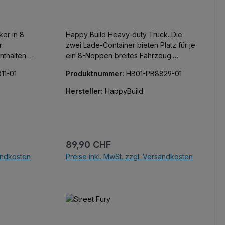
ker in 8
Happy Build Heavy-duty Truck. Die
zwei Lade-Container bieten Platz für je
enthalten -
ein 8-Noppen breites Fahrzeug.
den und
Klemmbausteine der Marke GoBricks.
11-01
Produktnummer:
HB01-PB8829-01
iertes
Hersteller:
HappyBuild
oBricks.
Regulärer Preis:
89,90 CHF
sandkosten
Preise inkl. MwSt. zzgl. Versandkosten
b
In den Warenkorb