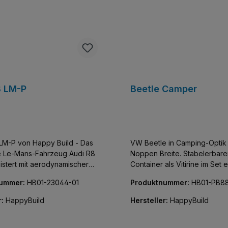
8 LM-P
Beetle Camper
LM-P von Happy Build - Das
VW Beetle in Camping-Optik
e Le-Mans-Fahrzeug Audi R8
Noppen Breite. Stabelerbare
stert mit aerodynamischer
Container als Vitirine im Set 
, funktionalen
mit Glasfront, Noppen an Bo
nummer:
HB01-23044-01
Produktnummer:
HB01-PB88
menten und authentischem
Deckel zum Stapeln. Authoris
Fahrzeuge
Design von Moonrockmoc,
r:
HappyBuild
Hersteller:
HappyBuild
b 1:10, knapp 2500 Steine
Klemmbausteine der Marke G
cks und eine Lizenz von
Leider hat der Designer den