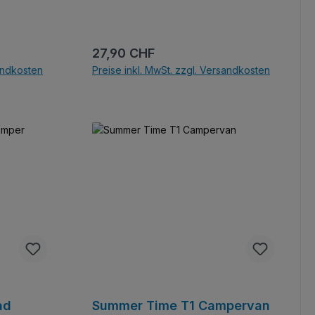
Regulärer Preis:
27,90 CHF
sandkosten
Preise inkl. MwSt. zzgl. Versandkosten
b
In den Warenkorb
ad
Summer Time T1 Campervan