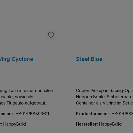
Wing Cyclone
Steel Blue
eug kann in einer normalen
Cooler Pickup in Racing-Opt
riante, sowie als
Noppen Breite. Stabelerbare
ches Flugauto aufgebaut
Container als Vitirine im Set 
tabelerbarer Container als
mit Glasfront, Noppen an Bo
nummer:
HB01-PB8803-01
Produktnummer:
HB01-PB8
 Set enthalten - mit Glasfront,
Deckel zum Stapeln. 40 Stick
n Boden und Deckel zum
bedruckt, Klemmbausteine d
r:
HappyBuild
Hersteller:
HappyBuild
Klemmbausteine der Marke
GoBricks.