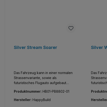
Silver Stream Soarer
Silver 
Das Fahrzeug kann in einer normalen
Das Fahrz
Strassenvariante, sowie als
Strassenva
futuristisches Flugauto aufgebaut
futuristis
werden. Stabelerbarer Container als
werden. S
Produktnummer:
HB01-PB8802-01
Produkt
Vitirine im Set enthalten - mit Glasfront,
Vitirine im
Noppen an Boden und Deckel zum
Noppen a
Hersteller:
HappyBuild
Herstelle
Stapeln. Klemmbausteine der Marke
Stapeln. 