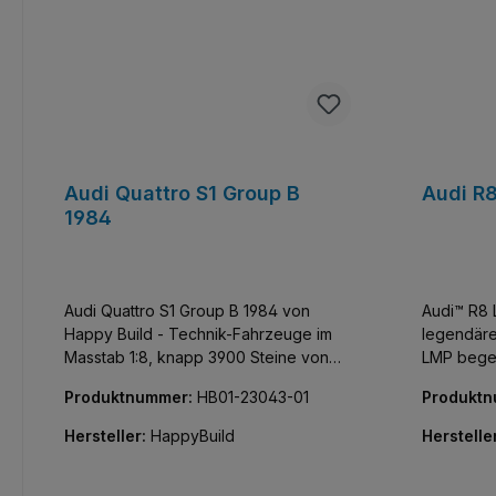
Audi Quattro S1 Group B
Audi R
1984
Audi Quattro S1 Group B 1984 von
Audi™ R8 
Happy Build - Technik-Fahrzeuge im
legendär
Masstab 1:8, knapp 3900 Steine von
LMP begei
GoBricks und eine Lizenz von Audi.
Karosserie
Produktnummer:
HB01-23043-01
Produkt
Was braucht man mehr? Wecke den
Designele
Walter Röhrl in Dir. Statische Version,
Racing-Look. Ein Technik-
Hersteller:
HappyBuild
Herstelle
Motorisierung optional.
im Massta
von GoBri