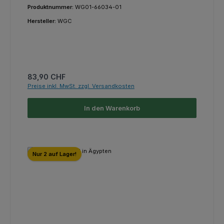
Produktnummer:
WG01-66034-01
Hersteller:
WGC
Regulärer Preis:
83,90 CHF
Preise inkl. MwSt. zzgl. Versandkosten
In den Warenkorb
Nur 2 auf Lager!