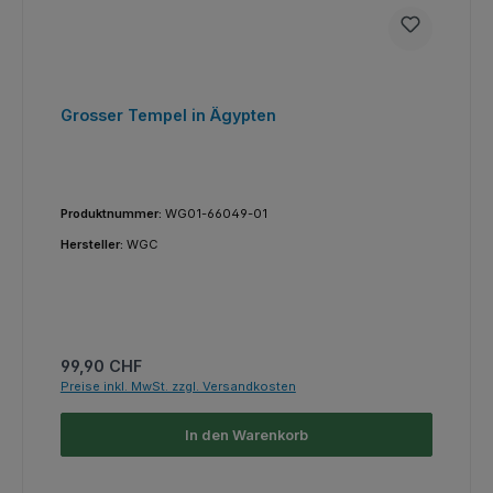
Grosser Tempel in Ägypten
Produktnummer:
WG01-66049-01
Hersteller:
WGC
Regulärer Preis:
99,90 CHF
Preise inkl. MwSt. zzgl. Versandkosten
In den Warenkorb