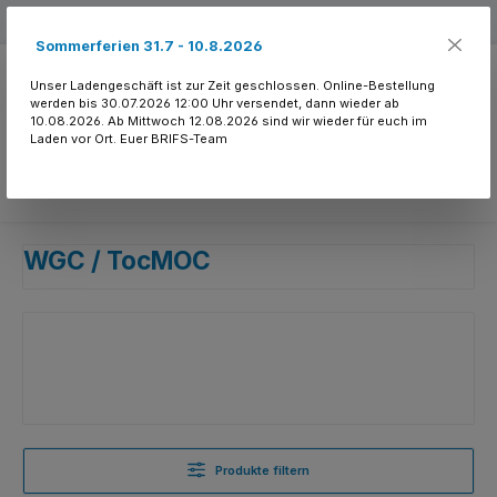
Zum Hauptinhalt springen
Kostenloser Versand ab 150.- CHF
Sommerferien 31.7 - 10.8.2026
Unser Ladengeschäft ist zur Zeit geschlossen. Online-Bestellung
werden bis 30.07.2026 12:00 Uhr versendet, dann wieder ab
10.08.2026. Ab Mittwoch 12.08.2026 sind wir wieder für euch im
Laden vor Ort. Euer BRIFS-Team
Du hast 0 Produkte
WGC / TocMOC
Produkte filtern