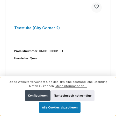
Teestube (City Corner 2)
Produktnummer:
QM01-C0108-01
Hersteller:
Qman
Diese Website verwendet Cookies, um eine bestmögliche Erfahrung
bieten zu können.
Mehr Informationen ...
Verkaufspreis:
Regulärer Preis:
10,00 CHF
15,90 CHF
(37.11% gespart)
Preise inkl. MwSt. zzgl. Versandkosten
Konfigurieren
Nur technisch notwendige
In den Warenkorb
Alle Cookies akzeptieren