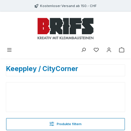
Zum Hauptinhalt springen
Kostenloser Versand ab 150.- CHF
Du hast 0 Produkte
Keeppley / CityCorner
Produkte filtern