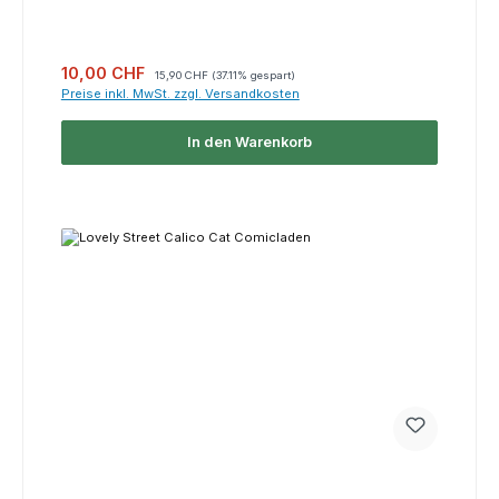
Verkaufspreis:
Regulärer Preis:
10,00 CHF
15,90 CHF
(37.11% gespart)
Preise inkl. MwSt. zzgl. Versandkosten
In den Warenkorb