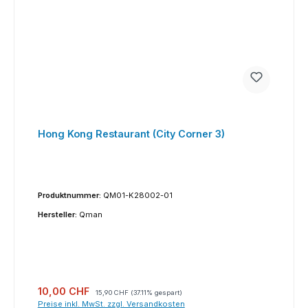
Hong Kong Restaurant (City Corner 3)
Produktnummer:
QM01-K28002-01
Hersteller:
Qman
Verkaufspreis:
Regulärer Preis:
10,00 CHF
15,90 CHF
(37.11% gespart)
Preise inkl. MwSt. zzgl. Versandkosten