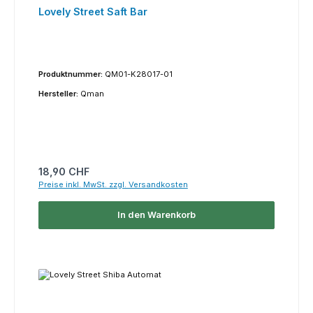
Lovely Street Saft Bar
Produktnummer:
QM01-K28017-01
Hersteller:
Qman
Regulärer Preis:
18,90 CHF
Preise inkl. MwSt. zzgl. Versandkosten
In den Warenkorb