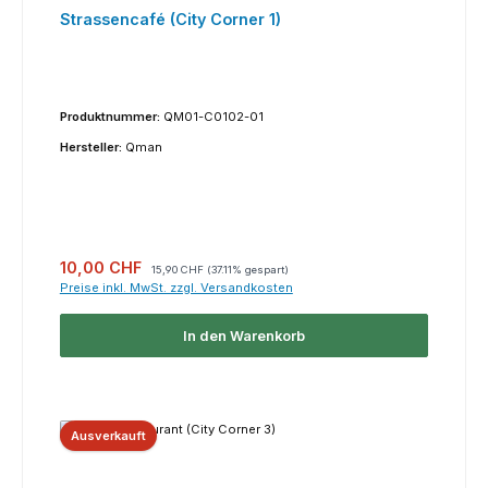
Strassencafé (City Corner 1)
Produktnummer:
QM01-C0102-01
Hersteller:
Qman
Verkaufspreis:
Regulärer Preis:
10,00 CHF
15,90 CHF
(37.11% gespart)
Preise inkl. MwSt. zzgl. Versandkosten
In den Warenkorb
Ausverkauft