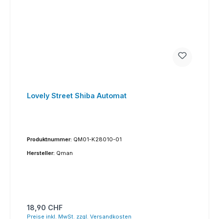
Lovely Street Shiba Automat
Produktnummer:
QM01-K28010-01
Hersteller:
Qman
Regulärer Preis:
18,90 CHF
Preise inkl. MwSt. zzgl. Versandkosten