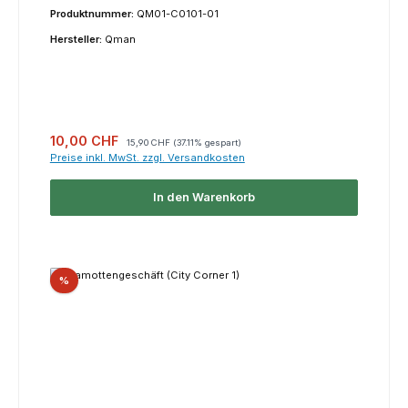
Produktnummer:
QM01-C0101-01
Hersteller:
Qman
Verkaufspreis:
Regulärer Preis:
10,00 CHF
15,90 CHF
(37.11% gespart)
Preise inkl. MwSt. zzgl. Versandkosten
In den Warenkorb
Rabatt
%