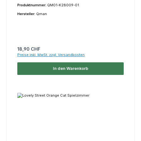
Produktnummer:
QM01-K28009-01
Hersteller:
Qman
Regulärer Preis:
18,90 CHF
Preise inkl. MwSt. zzgl. Versandkosten
In den Warenkorb