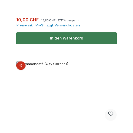
Verkaufspreis:
Regulärer Preis:
10,00 CHF
15,90 CHF
(37.11% gespart)
Preise inkl. MwSt. zzgl. Versandkosten
In den Warenkorb
Rabatt
%