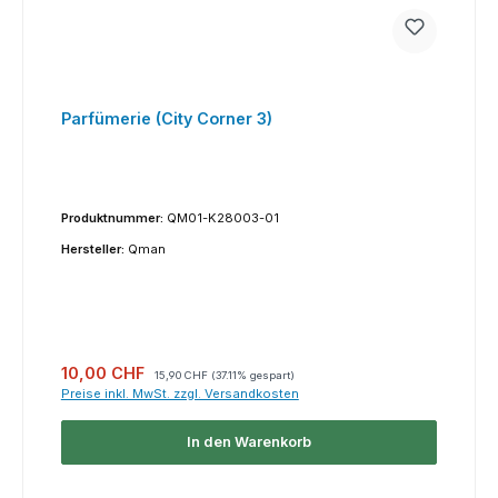
Parfümerie (City Corner 3)
Produktnummer:
QM01-K28003-01
Hersteller:
Qman
Verkaufspreis:
Regulärer Preis:
10,00 CHF
15,90 CHF
(37.11% gespart)
Preise inkl. MwSt. zzgl. Versandkosten
In den Warenkorb