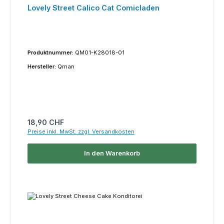
Lovely Street Calico Cat Comicladen
Produktnummer:
QM01-K28018-01
Hersteller:
Qman
Regulärer Preis:
18,90 CHF
Preise inkl. MwSt. zzgl. Versandkosten
In den Warenkorb