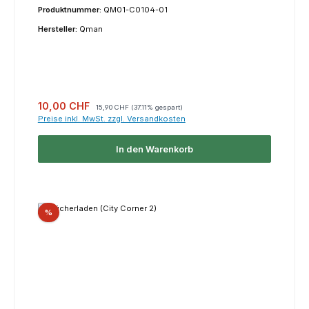
Produktnummer:
QM01-C0104-01
Hersteller:
Qman
Verkaufspreis:
Regulärer Preis:
10,00 CHF
15,90 CHF
(37.11% gespart)
Preise inkl. MwSt. zzgl. Versandkosten
In den Warenkorb
Rabatt
%