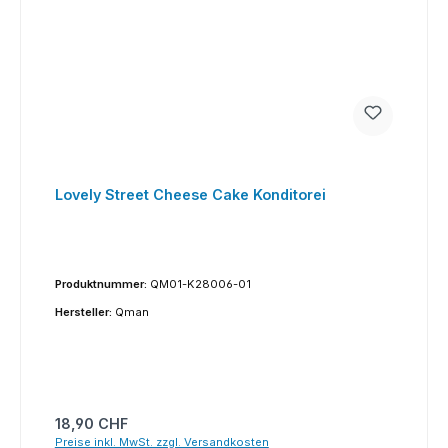
Lovely Street Cheese Cake Konditorei
Produktnummer:
QM01-K28006-01
Hersteller:
Qman
Regulärer Preis:
18,90 CHF
Preise inkl. MwSt. zzgl. Versandkosten