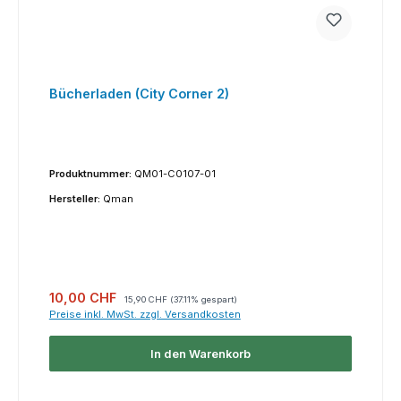
Bücherladen (City Corner 2)
Produktnummer:
QM01-C0107-01
Hersteller:
Qman
Verkaufspreis:
Regulärer Preis:
10,00 CHF
15,90 CHF
(37.11% gespart)
Preise inkl. MwSt. zzgl. Versandkosten
In den Warenkorb