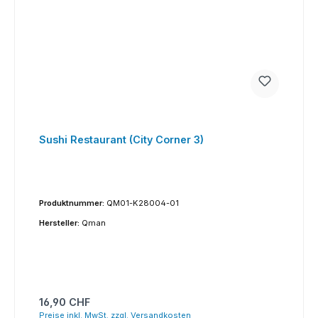
Sushi Restaurant (City Corner 3)
Produktnummer:
QM01-K28004-01
Hersteller:
Qman
Regulärer Preis:
16,90 CHF
Preise inkl. MwSt. zzgl. Versandkosten