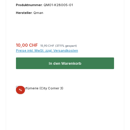
Produktnummer:
QM01-K28005-01
Hersteller:
Qman
Verkaufspreis:
Regulärer Preis:
10,00 CHF
15,90 CHF
(37.11% gespart)
Preise inkl. MwSt. zzgl. Versandkosten
In den Warenkorb
Rabatt
%