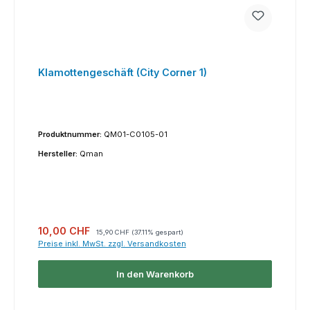
Klamottengeschäft (City Corner 1)
Produktnummer:
QM01-C0105-01
Hersteller:
Qman
Verkaufspreis:
Regulärer Preis:
10,00 CHF
15,90 CHF
(37.11% gespart)
Preise inkl. MwSt. zzgl. Versandkosten
In den Warenkorb