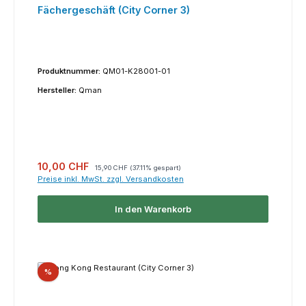
Fächergeschäft (City Corner 3)
Produktnummer:
QM01-K28001-01
Hersteller:
Qman
Verkaufspreis:
Regulärer Preis:
10,00 CHF
15,90 CHF
(37.11% gespart)
Preise inkl. MwSt. zzgl. Versandkosten
In den Warenkorb
Rabatt
%