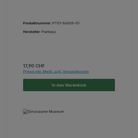
Produktnummer:
PT01-56005-01
Hersteller:
Pantasy
Regulärer Preis:
17,90 CHF
Preise inkl. MwSt. zzgl. Versandkosten
In den Warenkorb