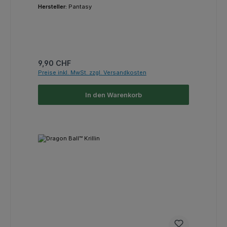
Hersteller:
Pantasy
Regulärer Preis:
9,90 CHF
Preise inkl. MwSt. zzgl. Versandkosten
In den Warenkorb