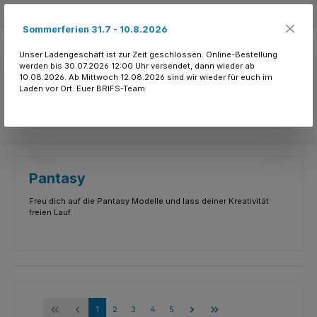
Zum Hauptinhalt springen
Kostenloser Versand ab 150.- CHF
Sommerferien 31.7 - 10.8.2026
Unser Ladengeschäft ist zur Zeit geschlossen. Online-Bestellung
werden bis 30.07.2026 12:00 Uhr versendet, dann wieder ab
10.08.2026. Ab Mittwoch 12.08.2026 sind wir wieder für euch im
Laden vor Ort. Euer BRIFS-Team
Du hast 0 Produkte
Pantasy
Freu dich auf die Pantasy Modelle und lass deiner Kreativität
freien Lauf.
Seite
Seite
Seite
Seite
Seite
1
2
3
4
5