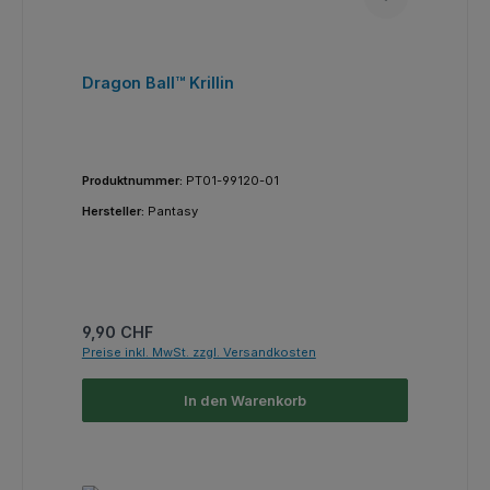
Dragon Ball™ Krillin
Produktnummer:
PT01-99120-01
Hersteller:
Pantasy
Regulärer Preis:
9,90 CHF
Preise inkl. MwSt. zzgl. Versandkosten
In den Warenkorb