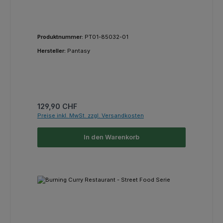
Produktnummer:
PT01-85032-01
Hersteller:
Pantasy
Regulärer Preis:
129,90 CHF
Preise inkl. MwSt. zzgl. Versandkosten
In den Warenkorb