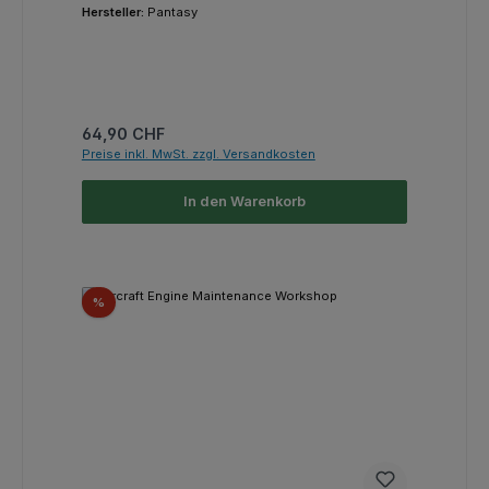
Hersteller:
Pantasy
Regulärer Preis:
64,90 CHF
Preise inkl. MwSt. zzgl. Versandkosten
In den Warenkorb
Rabatt
%