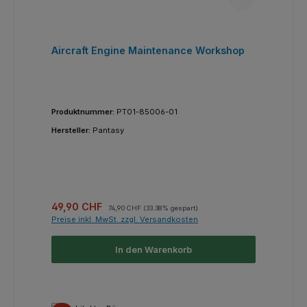
Aircraft Engine Maintenance Workshop
Produktnummer:
PT01-85006-01
Hersteller:
Pantasy
Verkaufspreis:
Regulärer Preis:
49,90 CHF
74,90 CHF
(33.38% gespart)
Preise inkl. MwSt. zzgl. Versandkosten
In den Warenkorb