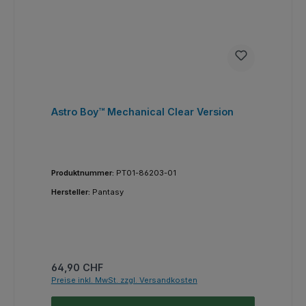
Astro Boy™ Mechanical Clear Version
Produktnummer:
PT01-86203-01
Hersteller:
Pantasy
Regulärer Preis:
64,90 CHF
Preise inkl. MwSt. zzgl. Versandkosten