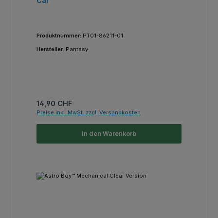
Car
Produktnummer:
PT01-86211-01
Hersteller:
Pantasy
Regulärer Preis:
14,90 CHF
Preise inkl. MwSt. zzgl. Versandkosten
In den Warenkorb