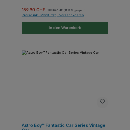
Verkaufspreis:
Regulärer Preis:
159,90 CHF
179,90 CHF
(11.12% gespart)
Preise inkl. MwSt. zzgl. Versandkosten
In den Warenkorb
Astro Boy™ Fantastic Car Series Vintage