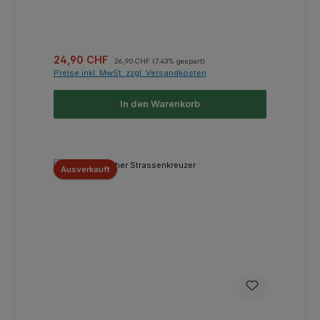
Verkaufspreis:
Regulärer Preis:
24,90 CHF
26,90 CHF
(7.43% gespart)
Preise inkl. MwSt. zzgl. Versandkosten
In den Warenkorb
Ausverkauft