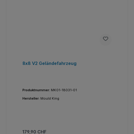
8x8 V2 Geländefahrzeug
Produktnummer:
MK01-18031-01
Hersteller:
Mould King
Regulärer Preis:
179,90 CHF