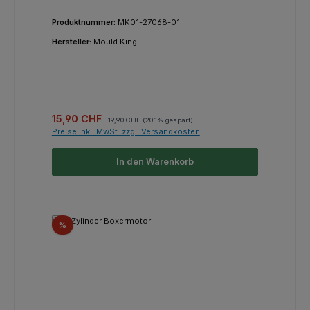
Produktnummer:
MK01-27068-01
Hersteller:
Mould King
Verkaufspreis:
Regulärer Preis:
15,90 CHF
19,90 CHF
(20.1% gespart)
Preise inkl. MwSt. zzgl. Versandkosten
In den Warenkorb
Rabatt
%