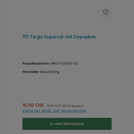
911 Targo Supercar mit Dispaybox
Produktnummer:
MK01-27060-01
Hersteller:
Mould King
Verkaufspreis:
Regulärer Preis:
15,90 CHF
19,90 CHF
(20.1% gespart)
Preise inkl. MwSt. zzgl. Versandkosten
In den Warenkorb