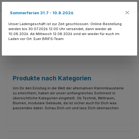
Zum Hauptinhalt springen
Kostenloser Versand ab 150.- CHF
Sommerferien 31.7 - 10.8.2026
Unser Ladengeschäft ist zur Zeit geschlossen. Online-Bestellung
werden bis 30.07.2026 12:00 Uhr versendet, dann wieder ab
10.08.2026. Ab Mittwoch 12.08.2026 sind wir wieder für euch im
Laden vor Ort. Euer BRIFS-Team
Du hast 0 Produkte
Produkte nach Kategorien
Um Dir den Einstieg in die Welt der alternativen Klemmbausteine
zu erleichtern, haben wir unser umfangreiches Sortiment in
übersichtliche Kategorien eingeteilt. Ob Technik, Weltraum,
Blumen, modulare Gebäude, da ist sicher auch für Dich was
passendes dabei. Schau Dich um und lass Dich überraschen.