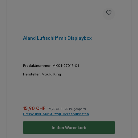
Aland Luftschiff mit Displaybox
Produktnummer:
MK01-27017-01
Hersteller:
Mould King
Verkaufspreis:
Regulärer Preis:
15,90 CHF
19,90 CHF
(20.1% gespart)
Preise inkl. MwSt. zzgl. Versandkosten
In den Warenkorb