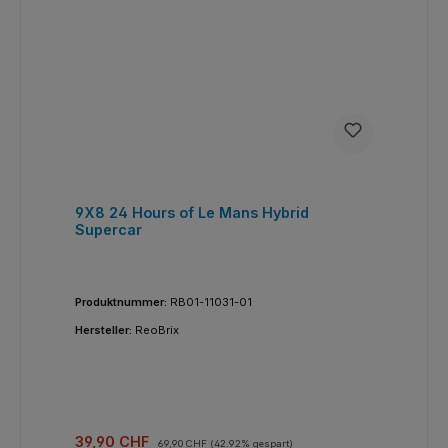
9X8 24 Hours of Le Mans Hybrid
Supercar
Produktnummer:
RB01-11031-01
Hersteller:
ReoBrix
Verkaufspreis:
Regulärer Preis:
39,90 CHF
69,90 CHF
(42.92% gespart)