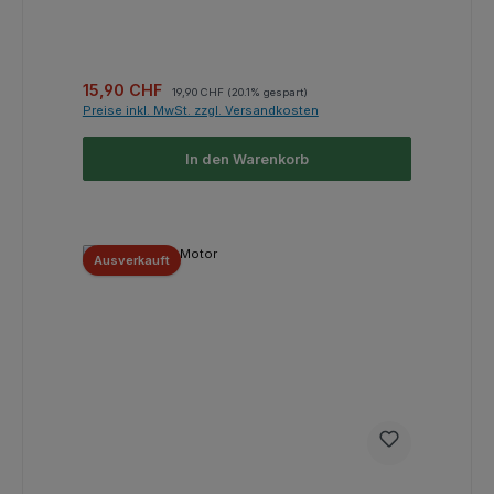
Verkaufspreis:
Regulärer Preis:
15,90 CHF
19,90 CHF
(20.1% gespart)
Preise inkl. MwSt. zzgl. Versandkosten
In den Warenkorb
Ausverkauft