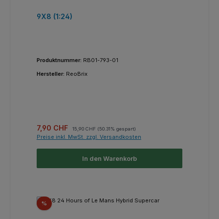
9X8 (1:24)
Produktnummer:
RB01-793-01
Hersteller:
ReoBrix
Verkaufspreis:
Regulärer Preis:
7,90 CHF
15,90 CHF
(50.31% gespart)
Preise inkl. MwSt. zzgl. Versandkosten
In den Warenkorb
Rabatt
%