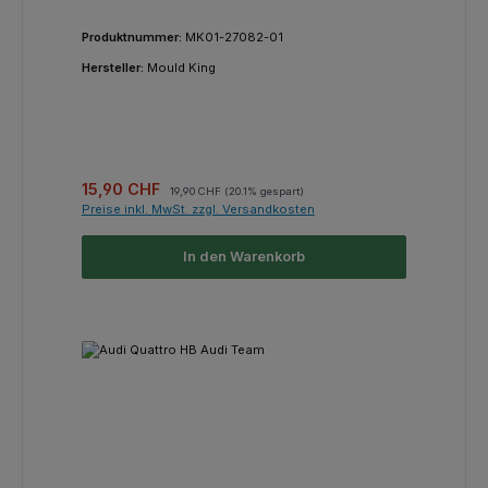
Produktnummer:
MK01-27082-01
Hersteller:
Mould King
Verkaufspreis:
Regulärer Preis:
15,90 CHF
19,90 CHF
(20.1% gespart)
Preise inkl. MwSt. zzgl. Versandkosten
In den Warenkorb