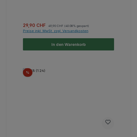
Verkaufspreis:
Regulärer Preis:
29,90 CHF
49,90 CHF
(40.08% gespart)
Preise inkl. MwSt. zzgl. Versandkosten
In den Warenkorb
Rabatt
%