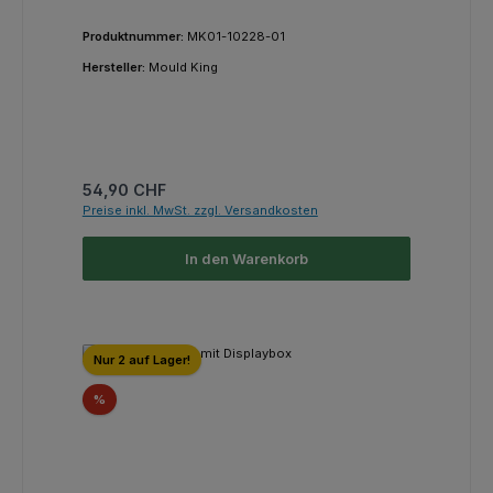
Produktnummer:
MK01-10228-01
Hersteller:
Mould King
Regulärer Preis:
54,90 CHF
Preise inkl. MwSt. zzgl. Versandkosten
In den Warenkorb
Nur 2 auf Lager!
Rabatt
%