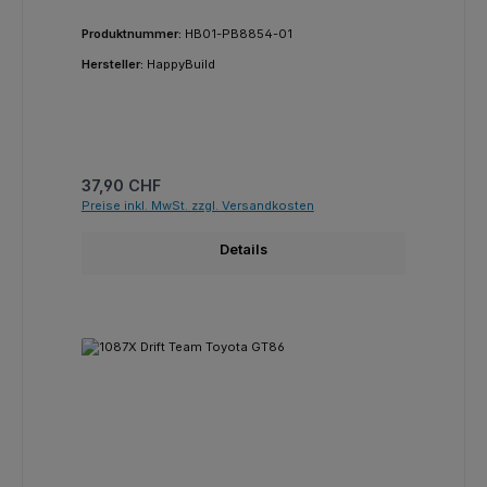
Produktnummer:
HB01-PB8854-01
Hersteller:
HappyBuild
Regulärer Preis:
37,90 CHF
Preise inkl. MwSt. zzgl. Versandkosten
Details