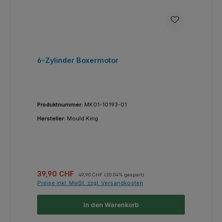
6-Zylinder Boxermotor
Produktnummer:
MK01-10193-01
Hersteller:
Mould King
Verkaufspreis:
Regulärer Preis:
39,90 CHF
49,90 CHF
(20.04% gespart)
Preise inkl. MwSt. zzgl. Versandkosten
In den Warenkorb