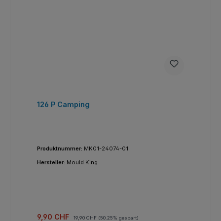
126 P Camping
Produktnummer:
MK01-24074-01
Hersteller:
Mould King
Verkaufspreis:
Regulärer Preis:
9,90 CHF
19,90 CHF
(50.25% gespart)