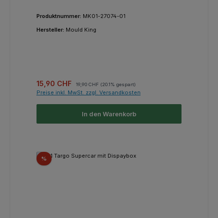
Produktnummer:
MK01-27074-01
Hersteller:
Mould King
Verkaufspreis:
Regulärer Preis:
15,90 CHF
19,90 CHF
(20.1% gespart)
Preise inkl. MwSt. zzgl. Versandkosten
In den Warenkorb
Rabatt
%