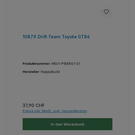
1087X Drift Team Toyota GT86
Produktnummer:
HB01-PB8851-01
Hersteller:
HappyBuild
Regulärer Preis:
37,90 CHF
Preise inkl. MwSt. zzgl. Versandkosten
In den Warenkorb