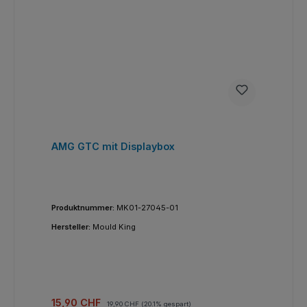
AMG GTC mit Displaybox
Produktnummer:
MK01-27045-01
Hersteller:
Mould King
Verkaufspreis:
Regulärer Preis:
15,90 CHF
19,90 CHF
(20.1% gespart)