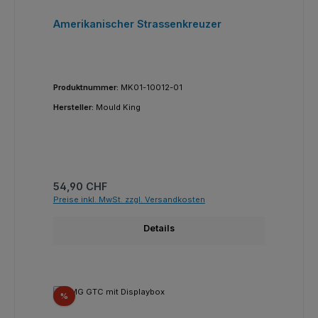
Amerikanischer Strassenkreuzer
Produktnummer:
MK01-10012-01
Hersteller:
Mould King
Regulärer Preis:
54,90 CHF
Preise inkl. MwSt. zzgl. Versandkosten
Details
Rabatt
%