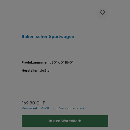
Italienischer Sportwagen
Produktnummer:
JS01-JD118-01
Hersteller:
JieStar
Regulärer Preis:
169,90 CHF
Preise inkl. MwSt. zzgl. Versandkosten
In den Warenkorb