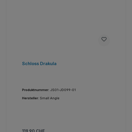
Schloss Drakula
Produktnummer:
JS01-JD099-01
Hersteller:
Small Angle
Regulärer Preis:
119,90 CHF