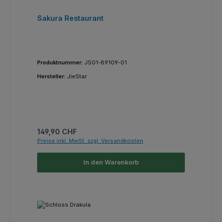
Sakura Restaurant
Produktnummer:
JS01-89109-01
Hersteller:
JieStar
Regulärer Preis:
149,90 CHF
Preise inkl. MwSt. zzgl. Versandkosten
In den Warenkorb