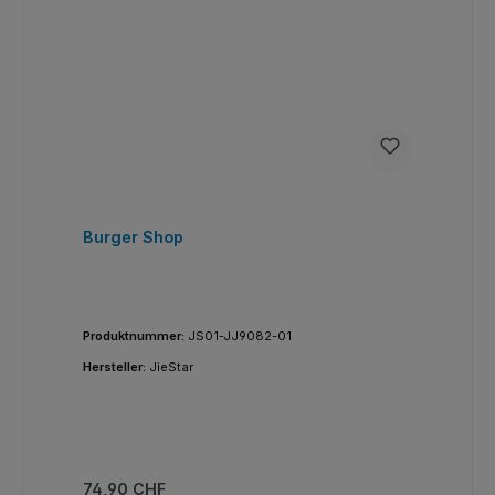
Burger Shop
Produktnummer:
JS01-JJ9082-01
Hersteller:
JieStar
Regulärer Preis:
74,90 CHF