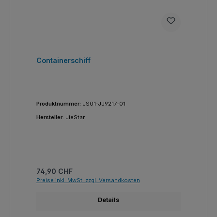
Containerschiff
Produktnummer:
JS01-JJ9217-01
Hersteller:
JieStar
Regulärer Preis:
74,90 CHF
Preise inkl. MwSt. zzgl. Versandkosten
Details