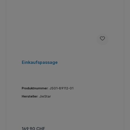
Einkaufspassage
Produktnummer:
JS01-89112-01
Hersteller:
JieStar
Regulärer Preis:
169,90 CHF