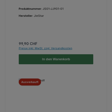
Produktnummer:
JS01-JJ901-01
Hersteller:
JieStar
Regulärer Preis:
99,90 CHF
Preise inkl. MwSt. zzgl. Versandkosten
In den Warenkorb
Ausverkauft