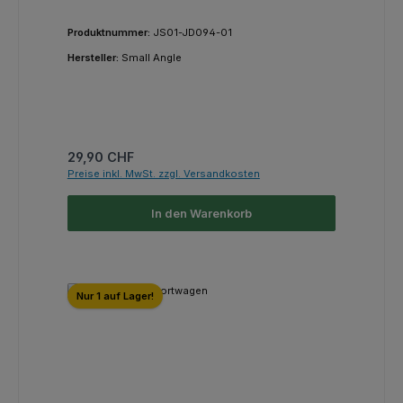
Produktnummer:
JS01-JD094-01
Hersteller:
Small Angle
Regulärer Preis:
29,90 CHF
Preise inkl. MwSt. zzgl. Versandkosten
In den Warenkorb
Nur 1 auf Lager!