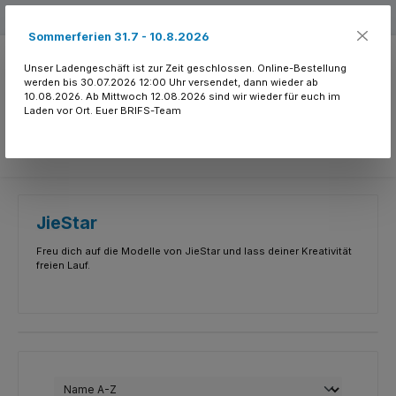
Zum Hauptinhalt springen
Kostenloser Versand ab 150.- CHF
Sommerferien 31.7 - 10.8.2026
Unser Ladengeschäft ist zur Zeit geschlossen. Online-Bestellung
werden bis 30.07.2026 12:00 Uhr versendet, dann wieder ab
10.08.2026. Ab Mittwoch 12.08.2026 sind wir wieder für euch im
Laden vor Ort. Euer BRIFS-Team
Du hast 0 Produkte
JieStar
Freu dich auf die Modelle von JieStar und lass deiner Kreativität
freien Lauf.