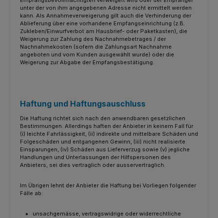
Empfangsbevollmächtigten verweigert wird oder der Empfänger
unter der von ihm angegebenen Adresse nicht ermittelt werden
kann. Als Annahmeverweigerung gilt auch die Verhinderung der
Ablieferung über eine vorhandene Empfangseinrichtung (z.B.
Zukleben/Einwurfverbot am Hausbrief- oder Paketkasten), die
Weigerung zur Zahlung des Nachnahmebetrages / der
Nachnahmekosten (sofern die Zahlungsart Nachnahme
angeboten und vom Kunden ausgewählt wurde) oder die
Weigerung zur Abgabe der Empfangsbestätigung.
Haftung und Haftungsauschluss
Die Haftung richtet sich nach den anwendbaren gesetzlichen
Bestimmungen. Allerdings haften der Anbieter in keinem Fall für
(i) leichte Fahrlässigkeit, (ii) indirekte und mittelbare Schäden und
Folgeschäden und entgangenen Gewinn, (iii) nicht realisierte
Einsparungen, (iv) Schäden aus Lieferverzug sowie (v) jegliche
Handlungen und Unterlassungen der Hilfspersonen des
Anbieters, sei dies vertraglich oder ausservertraglich.
Im Übrigen lehnt der Anbieter die Haftung bei Vorliegen folgender
Fälle ab:
unsachgemässe, vertragswidrige oder widerrechtliche