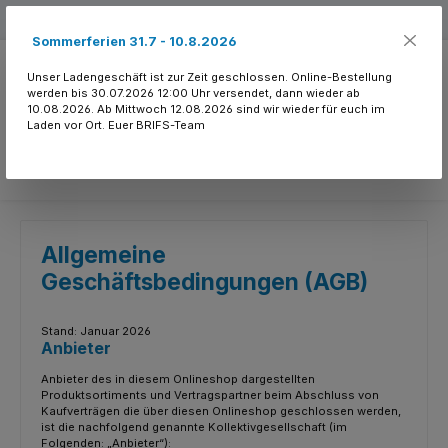
Zum Hauptinhalt springen
Kostenloser Versand ab 150.- CHF
Sommerferien 31.7 - 10.8.2026
Unser Ladengeschäft ist zur Zeit geschlossen. Online-Bestellung
werden bis 30.07.2026 12:00 Uhr versendet, dann wieder ab
10.08.2026. Ab Mittwoch 12.08.2026 sind wir wieder für euch im
Laden vor Ort. Euer BRIFS-Team
Du hast 0 Produkte
Allgemeine
Geschäftsbedingungen (AGB)
Stand: Januar 2026
Anbieter
Anbieter des in diesem Onlineshop dargestellten
Produktsortiments und Vertragspartner beim Abschluss von
Kaufverträgen die über diesen Onlineshop geschlossen werden,
ist die nachfolgend genannte Kollektivgesellschaft (im
Folgenden: „Anbieter“):