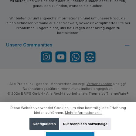
zu bieten, und wir sind stolz darauf, unseren Kunden dabei zu helfen,
genau das zu finden, wonach sie suchen.
Wir bieten Dir umfangreiche Informationen rund um unsere Produkte,
einen schnellen Versand aus der Schweiz, sowie unkomplizierte Hilfe bei
Problemen. Zögere nicht, uns bei Fragen oder Anregungen zu
kontaktieren.
Unsere Communities
Instagram
YouTube
WhatsApp
Website
Alle Preise inkl. gesetzl. Mehrwertsteuer zzgl.
Versandkosten
und ggf.
Nachnahmegebühren, wenn nicht anders angegeben.
© 2026 BRIFS GmbH - Alle Rechte vorbehalten. Theme by
ThemeWare®
Diese Website verwendet Cookies, um eine bestmögliche Erfahrung
bieten zu können.
Mehr Informationen ...
Konfigurieren
Nur technisch notwendige