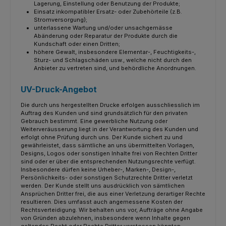
Lagerung, Einstellung oder Benutzung der Produkte;
Einsatz inkompatibler Ersatz- oder Zubehörteile (z.B.
Stromversorgung);
unterlassene Wartung und/oder unsachgemässe
Abänderung oder Reparatur der Produkte durch die
Kundschaft oder einen Dritten;
höhere Gewalt, insbesondere Elementar-, Feuchtigkeits-,
Sturz- und Schlagschäden usw., welche nicht durch den
Anbieter zu vertreten sind, und behördliche Anordnungen.
UV-Druck-Angebot
Die durch uns hergestellten Drucke erfolgen ausschliesslich im
Auftrag des Kunden und sind grundsätzlich für den privaten
Gebrauch bestimmt. Eine gewerbliche Nutzung oder
Weiterveräusserung liegt in der Verantwortung des Kunden und
erfolgt ohne Prüfung durch uns. Der Kunde sichert zu und
gewährleistet, dass sämtliche an uns übermittelten Vorlagen,
Designs, Logos oder sonstigen Inhalte frei von Rechten Dritter
sind oder er über die entsprechenden Nutzungsrechte verfügt.
Insbesondere dürfen keine Urheber-, Marken-, Design-,
Persönlichkeits- oder sonstigen Schutzrechte Dritter verletzt
werden. Der Kunde stellt uns ausdrücklich von sämtlichen
Ansprüchen Dritter frei, die aus einer Verletzung derartiger Rechte
resultieren. Dies umfasst auch angemessene Kosten der
Rechtsverteidigung. Wir behalten uns vor, Aufträge ohne Angabe
von Gründen abzulehnen, insbesondere wenn Inhalte gegen
geltendes Recht oder Rechte Dritter verstossen könnten.