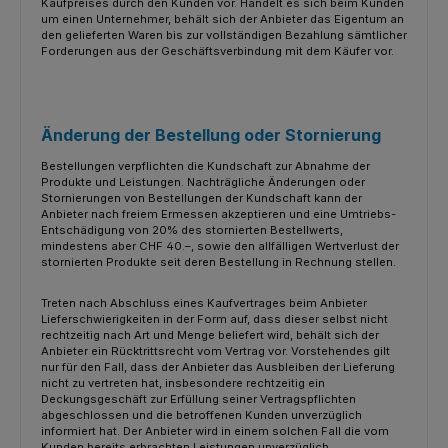
Kaufpreises durch den Kunden vor. Handelt es sich beim Kunden
um einen Unternehmer, behält sich der Anbieter das Eigentum an
den gelieferten Waren bis zur vollständigen Bezahlung sämtlicher
Forderungen aus der Geschäftsverbindung mit dem Käufer vor.
Änderung der Bestellung oder Stornierung
Bestellungen verpflichten die Kundschaft zur Abnahme der
Produkte und Leistungen. Nachträgliche Änderungen oder
Stornierungen von Bestellungen der Kundschaft kann der
Anbieter nach freiem Ermessen akzeptieren und eine Umtriebs-
Entschädigung von 20% des stornierten Bestellwerts,
mindestens aber CHF 40.–, sowie den allfälligen Wertverlust der
stornierten Produkte seit deren Bestellung in Rechnung stellen.
Treten nach Abschluss eines Kaufvertrages beim Anbieter
Lieferschwierigkeiten in der Form auf, dass dieser selbst nicht
rechtzeitig nach Art und Menge beliefert wird, behält sich der
Anbieter ein Rücktrittsrecht vom Vertrag vor. Vorstehendes gilt
nur für den Fall, dass der Anbieter das Ausbleiben der Lieferung
nicht zu vertreten hat, insbesondere rechtzeitig ein
Deckungsgeschäft zur Erfüllung seiner Vertragspflichten
abgeschlossen und die betroffenen Kunden unverzüglich
informiert hat. Der Anbieter wird in einem solchen Fall die vom
Kunden bereits erbrachten Leistungen unverzüglich