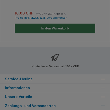
Verkaufspreis:
Regulärer Preis:
10,00 CHF
15,90 CHF
(37.11% gespart)
Preise inkl. MwSt. zzgl. Versandkosten
In den Warenkorb
Kostenloser Versand ab 150.- CHF
Service-Hotline
Informationen
Unsere Vorteile
Zahlungs- und Versandarten