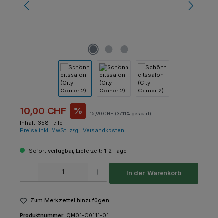
Verkaufspreis:
10,00 CHF
%
Regulärer Preis:
15,90 CHF
(37.11% gespart)
Inhalt:
358 Teile
Preise inkl. MwSt. zzgl. Versandkosten
Sofort verfügbar, Lieferzeit: 1-2 Tage
Produkt Anzahl: Gib den gewünschten Wert ein oder benutze die Schaltfl
In den Warenkorb
Zum Merkzettel hinzufügen
Produktnummer:
QM01-C0111-01