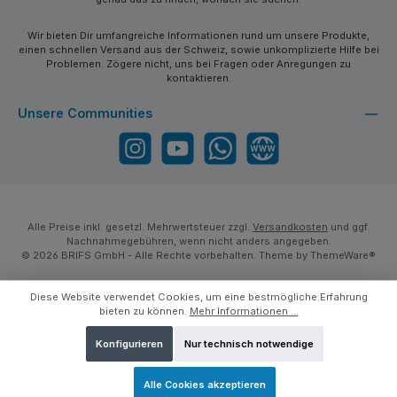
Wir bieten Dir umfangreiche Informationen rund um unsere Produkte,
einen schnellen Versand aus der Schweiz, sowie unkomplizierte Hilfe bei
Problemen. Zögere nicht, uns bei Fragen oder Anregungen zu
kontaktieren.
Unsere Communities
Instagram
YouTube
WhatsApp
Website
Alle Preise inkl. gesetzl. Mehrwertsteuer zzgl.
Versandkosten
und ggf.
Nachnahmegebühren, wenn nicht anders angegeben.
© 2026 BRIFS GmbH - Alle Rechte vorbehalten. Theme by
ThemeWare®
Diese Website verwendet Cookies, um eine bestmögliche Erfahrung
bieten zu können.
Mehr Informationen ...
Konfigurieren
Nur technisch notwendige
Alle Cookies akzeptieren