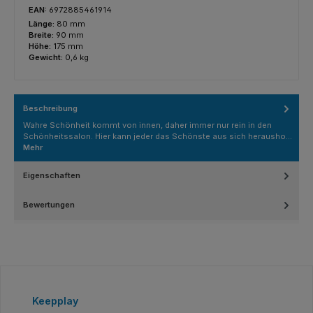
EAN:
6972885461914
Länge:
80 mm
Breite:
90 mm
Höhe:
175 mm
Gewicht:
0,6 kg
Beschreibung
Wahre Schönheit kommt von innen, daher immer nur rein in den
Schönheitssalon. Hier kann jeder das Schönste aus sich herausho…
Mehr
Eigenschaften
Bewertungen
Produktgalerie überspringen
Keepplay