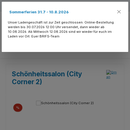
Zum Hauptinhalt springen
Kostenloser Versand ab 150.- CHF
Sommerferien 31.7 - 10.8.2026
Unser Ladengeschäft ist zur Zeit geschlossen. Online-Bestellung
werden bis 30.07.2026 12:00 Uhr versendet, dann wieder ab
10.08.2026. Ab Mittwoch 12.08.2026 sind wir wieder für euch im
Laden vor Ort. Euer BRIFS-Team
Du hast 0 Produkte
Schönheitssalon (City
Corner 2)
Bildergalerie überspringen
Rabatt
%