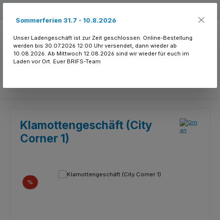
Zum Hauptinhalt springen
Kostenloser Versand ab 150.- CHF
Sommerferien 31.7 - 10.8.2026
Unser Ladengeschäft ist zur Zeit geschlossen. Online-Bestellung
werden bis 30.07.2026 12:00 Uhr versendet, dann wieder ab
10.08.2026. Ab Mittwoch 12.08.2026 sind wir wieder für euch im
Laden vor Ort. Euer BRIFS-Team
Du hast 0 Produkte
Klamottengeschäft (City
Corner 1)
Bildergalerie überspringen
Rabatt
%