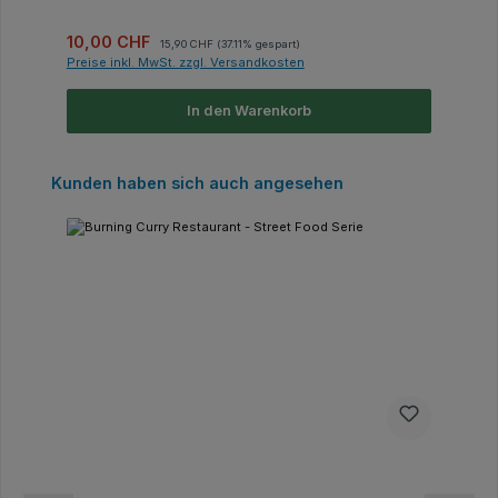
Verkaufspreis:
Regulärer Preis:
10,00 CHF
15,90 CHF
(37.11% gespart)
Preise inkl. MwSt. zzgl. Versandkosten
In den Warenkorb
Produktgalerie überspringen
Kunden haben sich auch angesehen