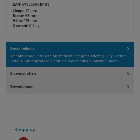
EAN:
6955265615183
Länge:
97 mm
Breite:
98 mm
Höhe:
175 mm
Gewicht:
0,6 kg
Beschreibung
Wer auf Mode und Fashion steht ist hier genau richtig. City Corner
Serie 1: Farbenfrohe Miniatur-Häuser mit unglaublicher…
Mehr
Eigenschaften
Bewertungen
Produktgalerie überspringen
Keepplay