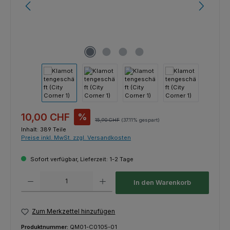
Verkaufspreis:
10,00 CHF
%
Regulärer Preis:
15,90 CHF
(37.11% gespart)
Inhalt:
389 Teile
Preise inkl. MwSt. zzgl. Versandkosten
Sofort verfügbar, Lieferzeit: 1-2 Tage
Produkt Anzahl: Gib den gewünschten Wert ein oder benutze die Schaltfl
In den Warenkorb
Zum Merkzettel hinzufügen
Produktnummer:
QM01-C0105-01