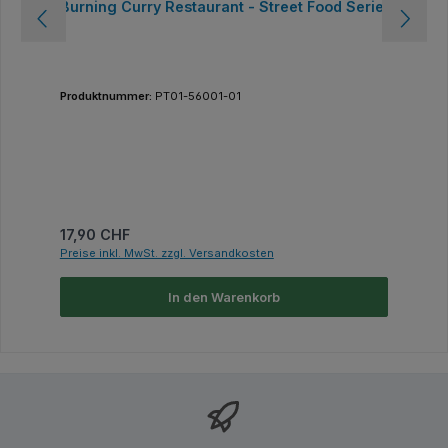
Burning Curry Restaurant - Street Food Serie
Produktnummer:
PT01-56001-01
Regulärer Preis:
17,90 CHF
Preise inkl. MwSt. zzgl. Versandkosten
In den Warenkorb