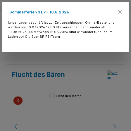
Zum Hauptinhalt springen
Kostenloser Versand ab 150.- CHF
Sommerferien 31.7 - 10.8.2026
Unser Ladengeschäft ist zur Zeit geschlossen. Online-Bestellung
werden bis 30.07.2026 12:00 Uhr versendet, dann wieder ab
10.08.2026. Ab Mittwoch 12.08.2026 sind wir wieder für euch im
Laden vor Ort. Euer BRIFS-Team
Du hast 0 Produkte
Flucht des Bären
Bildergalerie überspringen
Rabatt
%