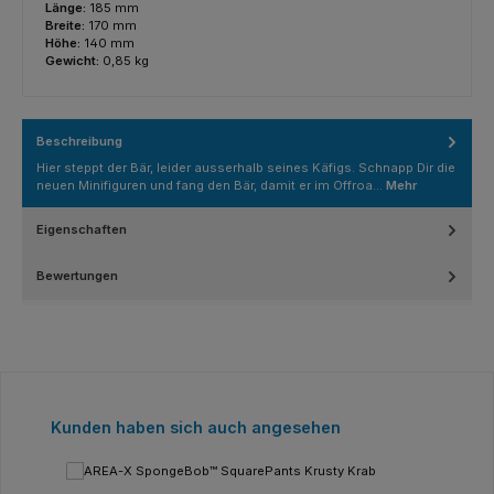
Länge:
185 mm
Breite:
170 mm
Höhe:
140 mm
Gewicht:
0,85 kg
Beschreibung
Hier steppt der Bär, leider ausserhalb seines Käfigs. Schnapp Dir die
neuen Minifiguren und fang den Bär, damit er im Offroa…
Mehr
Eigenschaften
Bewertungen
Produktgalerie überspringen
Kunden haben sich auch angesehen