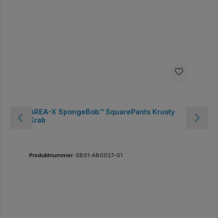
AREA-X SpongeBob™ SquarePants Krusty
Krab
Produktnummer:
SB01-AB0027-01