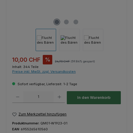
Verkaufspreis:
10,00 CHF
%
Regulärer Preis:
24,90 CHF
(59.84% gespart)
Inhalt:
344 Teile
Preise inkl. MwSt. zzgl. Versandkosten
Sofort verfügbar, Lieferzeit: 1-2 Tage
Produkt Anzahl: Gib den gewünschten Wert ein oder benutze die Schaltfl
In den Warenkorb
Zum Merkzettel hinzufügen
Produktnummer:
QM01-W1923-01
EAN:
6955265610560