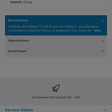
Gewicht:
0,5 kg
Beschreibung
Entdecke die Garfield™ Food Series von Pantasy - gut gelungene
Leckereien im Garfield-Thema. 26 bedruckte Teile, Keine Sti…
Mehr
Eigenschaften
Bewertungen
Kostenloser Versand ab 150.- CHF
Service-Hotline