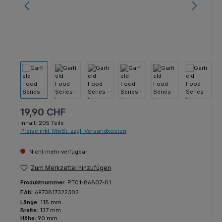
Regulärer Preis:
19,90 CHF
Inhalt:
205 Teile
Preise inkl. MwSt. zzgl. Versandkosten
Nicht mehr verfügbar
Zum Merkzettel hinzufügen
Produktnummer:
PT01-86807-01
EAN:
6973817322303
Länge:
118 mm
Breite:
137 mm
Höhe:
90 mm