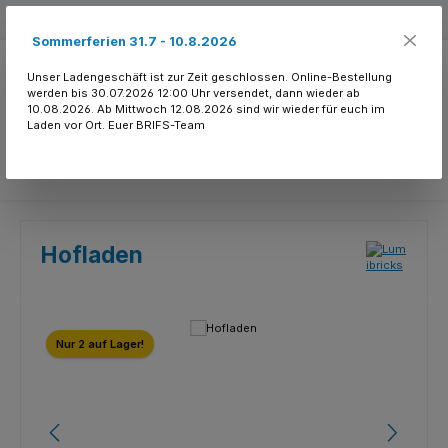
Zum Hauptinhalt springen
Kostenloser Versand ab 150.- CHF
Sommerferien 31.7 - 10.8.2026
Unser Ladengeschäft ist zur Zeit geschlossen. Online-Bestellung
werden bis 30.07.2026 12:00 Uhr versendet, dann wieder ab
10.08.2026. Ab Mittwoch 12.08.2026 sind wir wieder für euch im
Laden vor Ort. Euer BRIFS-Team
Du hast 0 Produkte
Hofladen
Bildergalerie überspringen
Nur 2 auf Lager!