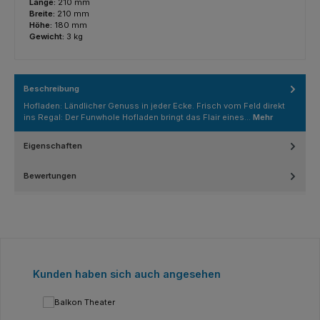
Länge:
210 mm
Breite:
210 mm
Höhe:
180 mm
Gewicht:
3 kg
Beschreibung
Hofladen: Ländlicher Genuss in jeder Ecke. Frisch vom Feld direkt
ins Regal: Der Funwhole Hofladen bringt das Flair eines…
Mehr
Eigenschaften
Bewertungen
Produktgalerie überspringen
Kunden haben sich auch angesehen