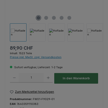
Regulärer Preis:
89,90 CHF
Inhalt:
1523 Teile
Preise inkl. MwSt. zzgl. Versandkosten
Sofort verfügbar, Lieferzeit: 1-2 Tage
Produkt Anzahl: Gib den gewünschten Wert ein oder benutze die Schaltfl
In den Warenkorb
Zum Merkzettel hinzufügen
Produktnummer:
FW01-F9029-01
EAN:
7640359110383