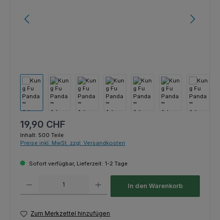
Regulärer Preis:
19,90 CHF
Inhalt:
500 Teile
Preise inkl. MwSt. zzgl. Versandkosten
Sofort verfügbar, Lieferzeit: 1-2 Tage
Produkt Anzahl: Gib den gewünschten Wert ein oder benutze die Schaltfl
In den Warenkorb
Zum Merkzettel hinzufügen