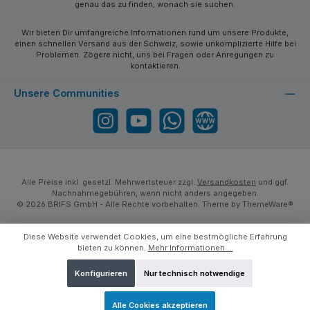
genau das zu finden, wonach sie suchen.
Wir bieten Dir umfangreiche Informationen rund um unsere Produkte,
einen schnellen Versand aus der Schweiz, sowie unkomplizierte Hilfe bei
Problemen. Zögere nicht, uns bei Fragen oder Anregungen zu
kontaktieren.
Unsere Communities
Instagram
YouTube
WhatsApp
Website
Alle Preise inkl. gesetzl. Mehrwertsteuer zzgl.
Versandkosten
und ggf.
Nachnahmegebühren, wenn nicht anders angegeben.
© 2026 BRIFS GmbH - Alle Rechte vorbehalten. Theme by
ThemeWare®
Diese Website verwendet Cookies, um eine bestmögliche Erfahrung
bieten zu können.
Mehr Informationen ...
Konfigurieren
Nur technisch notwendige
Alle Cookies akzeptieren