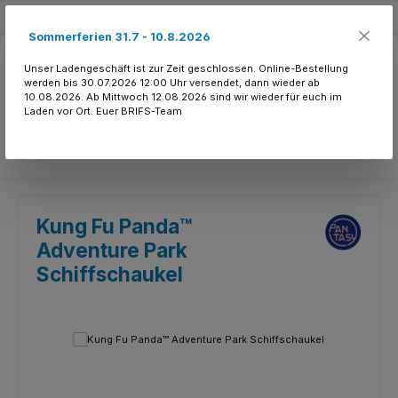
Zum Hauptinhalt springen
Kostenloser Versand ab 150.- CHF
Sommerferien 31.7 - 10.8.2026
Unser Ladengeschäft ist zur Zeit geschlossen. Online-Bestellung
werden bis 30.07.2026 12:00 Uhr versendet, dann wieder ab
10.08.2026. Ab Mittwoch 12.08.2026 sind wir wieder für euch im
Laden vor Ort. Euer BRIFS-Team
Du hast 0 Produkte
Kung Fu Panda™
Adventure Park
Schiffschaukel
Bildergalerie überspringen