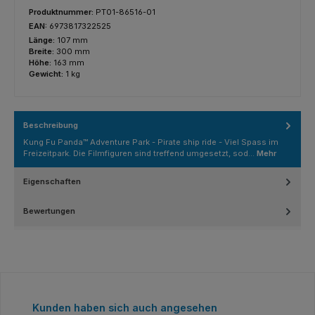
Produktnummer:
PT01-86516-01
EAN:
6973817322525
Länge:
107 mm
Breite:
300 mm
Höhe:
163 mm
Gewicht:
1 kg
Beschreibung
Kung Fu Panda™ Adventure Park - Pirate ship ride - Viel Spass im
Freizeitpark. Die Filmfiguren sind treffend umgesetzt, sod…
Mehr
Eigenschaften
Bewertungen
Produktgalerie überspringen
Kunden haben sich auch angesehen