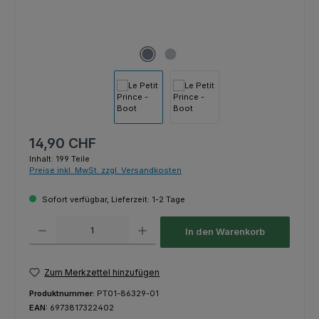
Regulärer Preis:
14,90 CHF
Inhalt:
199 Teile
Preise inkl. MwSt. zzgl. Versandkosten
Sofort verfügbar, Lieferzeit: 1-2 Tage
Produkt Anzahl: Gib den gewünschten Wert ein oder benutze die Schaltfl
In den Warenkorb
Zum Merkzettel hinzufügen
Produktnummer:
PT01-86329-01
EAN:
6973817322402