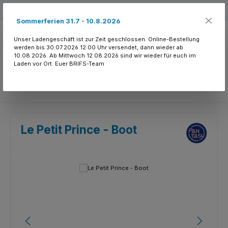
Zum Hauptinhalt springen
Kostenloser Versand ab 150.- CHF
Sommerferien 31.7 - 10.8.2026
Unser Ladengeschäft ist zur Zeit geschlossen. Online-Bestellung
werden bis 30.07.2026 12:00 Uhr versendet, dann wieder ab
10.08.2026. Ab Mittwoch 12.08.2026 sind wir wieder für euch im
Laden vor Ort. Euer BRIFS-Team
Du hast 0 Produkte
Le Petit Prince - Boot
Bildergalerie überspringen