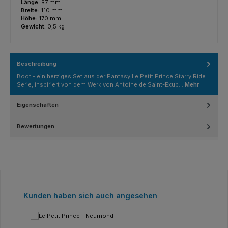
Länge:
97 mm
Breite:
110 mm
Höhe:
170 mm
Gewicht:
0,5 kg
Beschreibung
Boot - ein herziges Set aus der Pantasy Le Petit Prince Starry Ride
Serie, inspiriert von dem Werk von Antoine de Saint-Exup…
Mehr
Eigenschaften
Bewertungen
Produktgalerie überspringen
Kunden haben sich auch angesehen