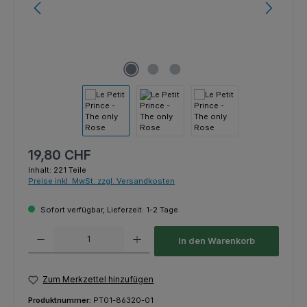
Regulärer Preis:
19,80 CHF
Inhalt:
221 Teile
Preise inkl. MwSt. zzgl. Versandkosten
Sofort verfügbar, Lieferzeit: 1-2 Tage
Produkt Anzahl: Gib den gewünschten Wert ein oder benutze die Schaltfl
In den Warenkorb
Zum Merkzettel hinzufügen
Produktnummer:
PT01-86320-01