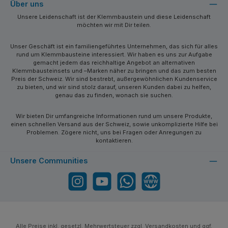
Über uns
Unsere Leidenschaft ist der Klemmbaustein und diese Leidenschaft
möchten wir mit Dir teilen.
Unser Geschäft ist ein familiengeführtes Unternehmen, das sich für alles
rund um Klemmbausteine interessiert. Wir haben es uns zur Aufgabe
gemacht jedem das reichhaltige Angebot an alternativen
Klemmbausteinsets und –Marken näher zu bringen und das zum besten
Preis der Schweiz. Wir sind bestrebt, außergewöhnlichen Kundenservice
zu bieten, und wir sind stolz darauf, unseren Kunden dabei zu helfen,
genau das zu finden, wonach sie suchen.
Wir bieten Dir umfangreiche Informationen rund um unsere Produkte,
einen schnellen Versand aus der Schweiz, sowie unkomplizierte Hilfe bei
Problemen. Zögere nicht, uns bei Fragen oder Anregungen zu
kontaktieren.
Unsere Communities
Instagram
YouTube
WhatsApp
Website
Alle Preise inkl. gesetzl. Mehrwertsteuer zzgl.
Versandkosten
und ggf.