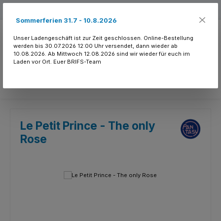
Zum Hauptinhalt springen
Kostenloser Versand ab 150.- CHF
Sommerferien 31.7 - 10.8.2026
Unser Ladengeschäft ist zur Zeit geschlossen. Online-Bestellung
werden bis 30.07.2026 12:00 Uhr versendet, dann wieder ab
10.08.2026. Ab Mittwoch 12.08.2026 sind wir wieder für euch im
Laden vor Ort. Euer BRIFS-Team
Du hast 0 Produkte
Le Petit Prince - The only
Rose
Bildergalerie überspringen