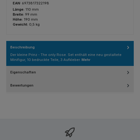
EAN:
6973817322198
Länge:
110 mm
Breite:
99 mm
Höhe:
190 mm
Gewicht:
0,5 kg
Beschreibung
Der kleine Prinz - The only Rose. Set enthält eine neu gestaltete
Minifigur, 10 bedruckte Teile, 3 Aufkleber.
Mehr
Eigenschaften
Bewertungen