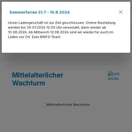
Zum Hauptinhalt springen
Kostenloser Versand ab 150.- CHF
Sommerferien 31.7 - 10.8.2026
Unser Ladengeschäft ist zur Zeit geschlossen. Online-Bestellung
werden bis 30.07.2026 12:00 Uhr versendet, dann wieder ab
10.08.2026. Ab Mittwoch 12.08.2026 sind wir wieder für euch im
Laden vor Ort. Euer BRIFS-Team
Du hast 0 Produkte
Mittelalterlicher
Wachturm
Bildergalerie überspringen