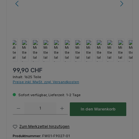
Regulärer Preis:
99,90 CHF
Inhalt:
1625 Teile
Preise inkl. MwSt. zzgl. Versandkosten
Sofort verfügbar, Lieferzeit: 1-2 Tage
Produkt Anzahl: Gib den gewünschten Wert ein oder benutze die Schaltfl
In den Warenkorb
Zum Merkzettel hinzufügen
Produktnummer:
FW01-F9027-01