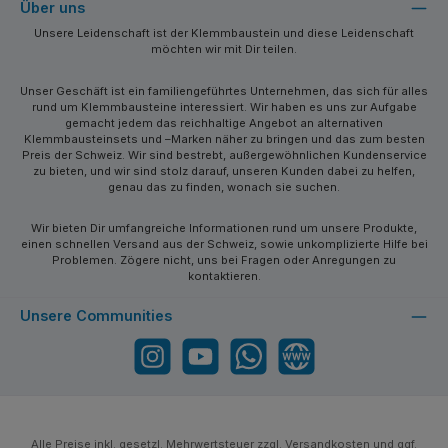
Über uns
Unsere Leidenschaft ist der Klemmbaustein und diese Leidenschaft
möchten wir mit Dir teilen.
Unser Geschäft ist ein familiengeführtes Unternehmen, das sich für alles
rund um Klemmbausteine interessiert. Wir haben es uns zur Aufgabe
gemacht jedem das reichhaltige Angebot an alternativen
Klemmbausteinsets und –Marken näher zu bringen und das zum besten
Preis der Schweiz. Wir sind bestrebt, außergewöhnlichen Kundenservice
zu bieten, und wir sind stolz darauf, unseren Kunden dabei zu helfen,
genau das zu finden, wonach sie suchen.
Wir bieten Dir umfangreiche Informationen rund um unsere Produkte,
einen schnellen Versand aus der Schweiz, sowie unkomplizierte Hilfe bei
Problemen. Zögere nicht, uns bei Fragen oder Anregungen zu
kontaktieren.
Unsere Communities
Instagram
YouTube
WhatsApp
Website
Alle Preise inkl. gesetzl. Mehrwertsteuer zzgl.
Versandkosten
und ggf.