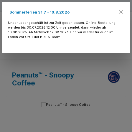
Zum Hauptinhalt springen
Kostenloser Versand ab 150.- CHF
Sommerferien 31.7 - 10.8.2026
Unser Ladengeschäft ist zur Zeit geschlossen. Online-Bestellung
werden bis 30.07.2026 12:00 Uhr versendet, dann wieder ab
10.08.2026. Ab Mittwoch 12.08.2026 sind wir wieder für euch im
Laden vor Ort. Euer BRIFS-Team
Du hast 0 Produkte
Peanuts™ - Snoopy
Coffee
Bildergalerie überspringen