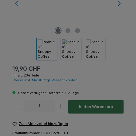
Regulärer Preis:
19,90 CHF
Inhalt:
234 Teile
Preise inkl. MwSt. zzgl. Versandkosten
Sofort verfügbar, Lieferzeit: 1-2 Tage
Produkt Anzahl: Gib den gewünschten Wert ein oder benutze die Schaltfl
In den Warenkorb
Zum Merkzettel hinzufügen
Produktnummer:
PT01-86903-01