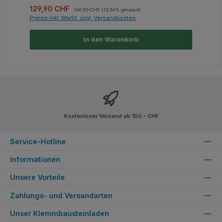
Verkaufspreis:
Regulärer Preis:
129,90 CHF
149,90 CHF
(13.34% gespart)
Preise inkl. MwSt. zzgl. Versandkosten
In den Warenkorb
Kostenloser Versand ab 150.- CHF
Service-Hotline
Informationen
Unsere Vorteile
Zahlungs- und Versandarten
Unser Klemmbausteinladen