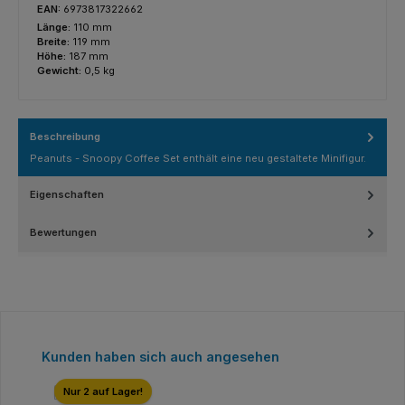
EAN:
6973817322662
Länge:
110 mm
Breite:
119 mm
Höhe:
187 mm
Gewicht:
0,5 kg
Beschreibung
Peanuts - Snoopy Coffee Set enthält eine neu gestaltete Minifigur.
Eigenschaften
Bewertungen
Produktgalerie überspringen
Kunden haben sich auch angesehen
Nur 2 auf Lager!