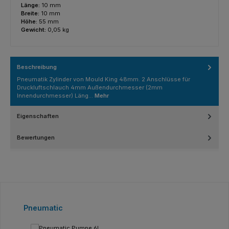
Länge:
10 mm
Breite:
10 mm
Höhe:
55 mm
Gewicht:
0,05 kg
Beschreibung
Pneumatik Zylinder von Mould King 48mm. 2 Anschlüsse für
Druckluftschlauch 4mm Außendurchmesser (2mm
Innendurchmesser) Läng…
Mehr
Eigenschaften
Bewertungen
Produktgalerie überspringen
Pneumatic