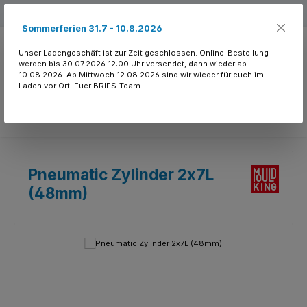
Zum Hauptinhalt springen
Kostenloser Versand ab 150.- CHF
Sommerferien 31.7 - 10.8.2026
Unser Ladengeschäft ist zur Zeit geschlossen. Online-Bestellung
werden bis 30.07.2026 12:00 Uhr versendet, dann wieder ab
10.08.2026. Ab Mittwoch 12.08.2026 sind wir wieder für euch im
Laden vor Ort. Euer BRIFS-Team
Du hast 0 Produkte
Pneumatic Zylinder 2x7L
(48mm)
Bildergalerie überspringen