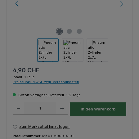
Regulärer Preis:
4,90 CHF
Inhalt:
1 Teile
Preise inkl. MwSt. zzgl. Versandkosten
Sofort verfügbar, Lieferzeit: 1-2 Tage
Produkt Anzahl: Gib den gewünschten Wert ein oder benutze die Schaltfl
In den Warenkorb
Zum Merkzettel hinzufügen
Produktnummer:
MK01-M00014-01