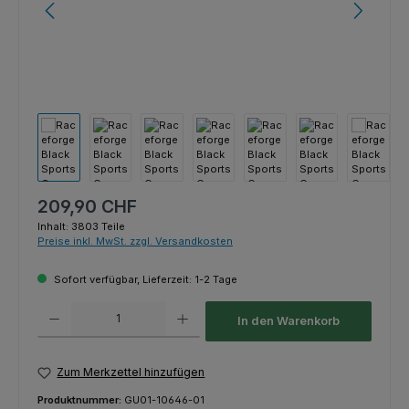
Regulärer Preis:
209,90 CHF
Inhalt:
3803 Teile
Preise inkl. MwSt. zzgl. Versandkosten
Sofort verfügbar, Lieferzeit: 1-2 Tage
Produkt Anzahl: Gib den gewünschten Wert ein oder benutze die Schaltfl
In den Warenkorb
Zum Merkzettel hinzufügen
Produktnummer:
GU01-10646-01