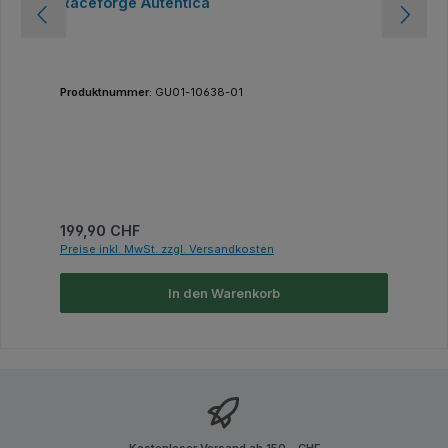
Raceforge Autentica
Produktnummer:
GU01-10638-01
Regulärer Preis:
199,90 CHF
Preise inkl. MwSt. zzgl. Versandkosten
In den Warenkorb