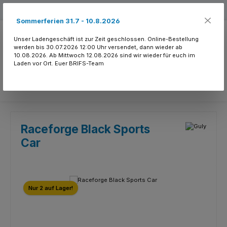
Zum Hauptinhalt springen
Kostenloser Versand ab 150.- CHF
Sommerferien 31.7 - 10.8.2026
Unser Ladengeschäft ist zur Zeit geschlossen. Online-Bestellung
werden bis 30.07.2026 12:00 Uhr versendet, dann wieder ab
10.08.2026. Ab Mittwoch 12.08.2026 sind wir wieder für euch im
Laden vor Ort. Euer BRIFS-Team
Du hast 0 Produkte
Raceforge Black Sports
Car
Bildergalerie überspringen
Nur 2 auf Lager!