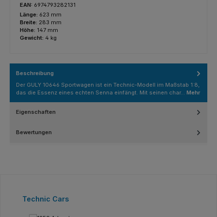
EAN:
6974793282131
Länge:
623 mm
Breite:
283 mm
Höhe:
147 mm
Gewicht:
4 kg
Beschreibung
Der GULY 10646 Sportwagen ist ein Technic-Modell im Maßstab 1:8,
das die Essenz eines echten Senna einfängt. Mit seinen char…
Mehr
Eigenschaften
Bewertungen
Produktgalerie überspringen
Technic Cars