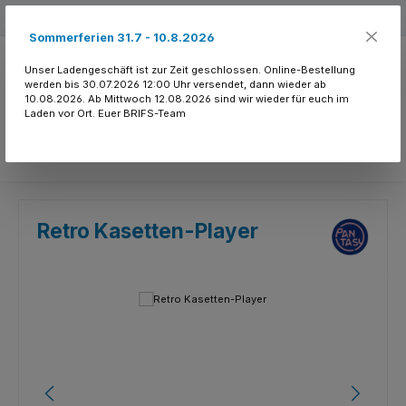
Zum Hauptinhalt springen
Kostenloser Versand ab 150.- CHF
Sommerferien 31.7 - 10.8.2026
Unser Ladengeschäft ist zur Zeit geschlossen. Online-Bestellung
werden bis 30.07.2026 12:00 Uhr versendet, dann wieder ab
10.08.2026. Ab Mittwoch 12.08.2026 sind wir wieder für euch im
Laden vor Ort. Euer BRIFS-Team
Du hast 0 Produkte
Retro Kasetten-Player
Bildergalerie überspringen