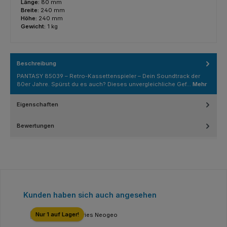
Länge:
80 mm
Breite:
240 mm
Höhe:
240 mm
Gewicht:
1 kg
Beschreibung
PANTASY 85039 – Retro-Kassettenspieler – Dein Soundtrack der
80er Jahre. Spürst du es auch? Dieses unvergleichliche Gef…
Mehr
Eigenschaften
Bewertungen
Produktgalerie überspringen
Kunden haben sich auch angesehen
Nur 1 auf Lager!