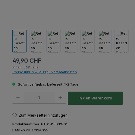
Regulärer Preis:
49,90 CHF
Inhalt:
569 Teile
Preise inkl. MwSt. zzgl. Versandkosten
Sofort verfügbar, Lieferzeit: 1-2 Tage
Produkt Anzahl: Gib den gewünschten Wert ein oder benutze die Schaltfl
In den Warenkorb
Zum Merkzettel hinzufügen
Produktnummer:
PT01-85039-01
EAN:
6973817324055