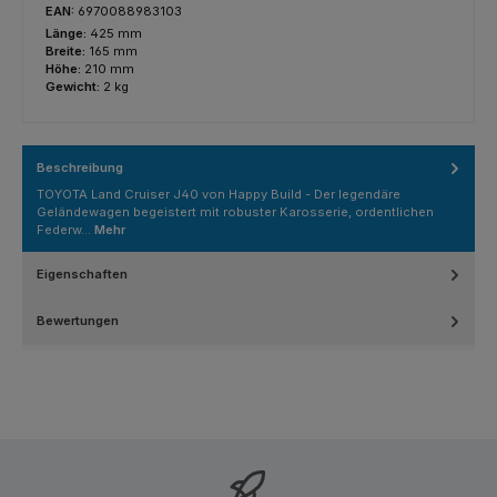
EAN:
6970088983103
Länge:
425 mm
Breite:
165 mm
Höhe:
210 mm
Gewicht:
2 kg
Beschreibung
TOYOTA Land Cruiser J40 von Happy Build - Der legendäre
Geländewagen begeistert mit robuster Karosserie, ordentlichen
Federw…
Mehr
Eigenschaften
Bewertungen