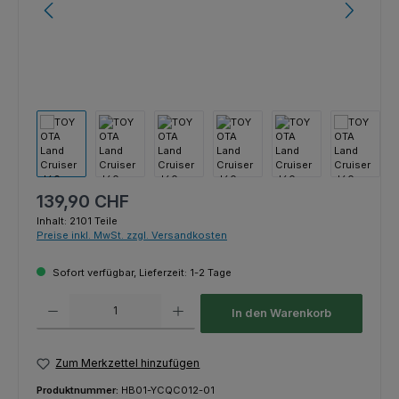
Regulärer Preis:
139,90 CHF
Inhalt:
2101 Teile
Preise inkl. MwSt. zzgl. Versandkosten
Sofort verfügbar, Lieferzeit: 1-2 Tage
Produkt Anzahl: Gib den gewünschten Wert ein oder benutze die Schaltfl
In den Warenkorb
Zum Merkzettel hinzufügen
Produktnummer:
HB01-YCQC012-01