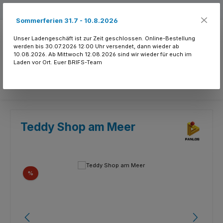
Zum Hauptinhalt springen
Kostenloser Versand ab 150.- CHF
Sommerferien 31.7 - 10.8.2026
Unser Ladengeschäft ist zur Zeit geschlossen. Online-Bestellung
werden bis 30.07.2026 12:00 Uhr versendet, dann wieder ab
10.08.2026. Ab Mittwoch 12.08.2026 sind wir wieder für euch im
Laden vor Ort. Euer BRIFS-Team
Du hast 0 Produkte
Teddy Shop am Meer
Bildergalerie überspringen
Rabatt
%