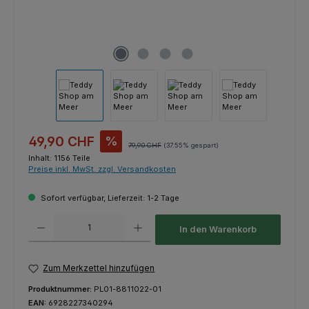
Verkaufspreis:
49,90 CHF
%
Regulärer Preis:
79,90 CHF
(37.55% gespart)
Inhalt:
1156 Teile
Preise inkl. MwSt. zzgl. Versandkosten
Sofort verfügbar, Lieferzeit: 1-2 Tage
Produkt Anzahl: Gib den gewünschten Wert ein oder benutze die Schaltfl
In den Warenkorb
Zum Merkzettel hinzufügen
Produktnummer:
PL01-8811022-01
EAN:
6928227340294