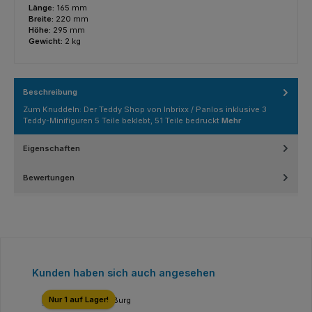
Länge:
165 mm
Breite:
220 mm
Höhe:
295 mm
Gewicht:
2 kg
Beschreibung
Zum Knuddeln: Der Teddy Shop von Inbrixx / Panlos inklusive 3
Teddy-Minifiguren 5 Teile beklebt, 51 Teile bedruckt
Mehr
Eigenschaften
Bewertungen
Produktgalerie überspringen
Kunden haben sich auch angesehen
Nur 1 auf Lager!