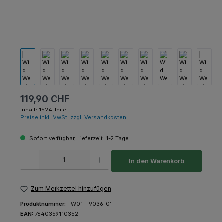
Regulärer Preis:
119,90 CHF
Inhalt:
1524 Teile
Preise inkl. MwSt. zzgl. Versandkosten
Sofort verfügbar, Lieferzeit: 1-2 Tage
Produkt Anzahl: Gib den gewünschten Wert ein oder benutze die Schaltfl
In den Warenkorb
Zum Merkzettel hinzufügen
Produktnummer:
FW01-F9036-01
EAN:
7640359110352