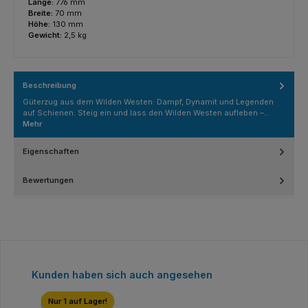
Länge:
776 mm
Breite:
70 mm
Höhe:
130 mm
Gewicht:
2,5 kg
Beschreibung
Güterzug aus dem Wilden Westen: Dampf, Dynamit und Legenden
auf Schienen. Steig ein und lass den Wilden Westen aufleben –…
Mehr
Eigenschaften
Bewertungen
Produktgalerie überspringen
Kunden haben sich auch angesehen
Nur 1 auf Lager!