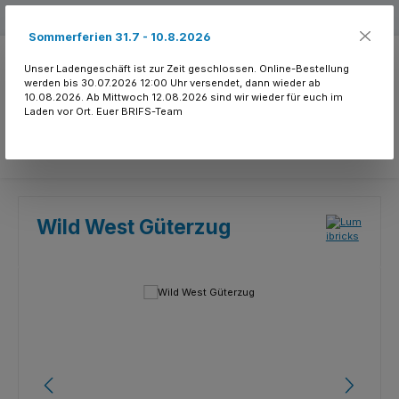
Zum Hauptinhalt springen
Kostenloser Versand ab 150.- CHF
Sommerferien 31.7 - 10.8.2026
Unser Ladengeschäft ist zur Zeit geschlossen. Online-Bestellung
werden bis 30.07.2026 12:00 Uhr versendet, dann wieder ab
10.08.2026. Ab Mittwoch 12.08.2026 sind wir wieder für euch im
Laden vor Ort. Euer BRIFS-Team
Du hast 0 Produkte
Wild West Güterzug
Bildergalerie überspringen