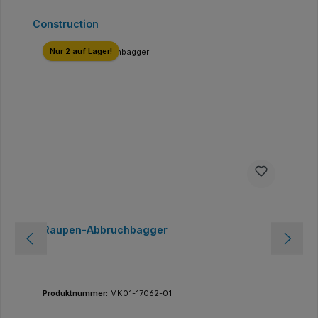
Produktgalerie überspringen
Construction
Nur 2 auf Lager!
Raupen-Abbruchbagger
Produktnummer:
MK01-17062-01