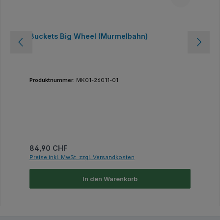
Buckets Big Wheel (Murmelbahn)
Produktnummer:
MK01-26011-01
Regulärer Preis:
84,90 CHF
Preise inkl. MwSt. zzgl. Versandkosten
In den Warenkorb