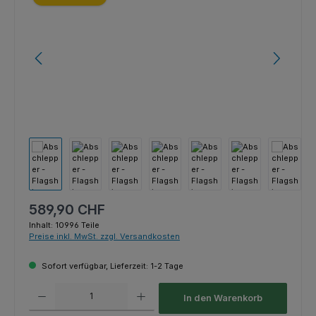
Regulärer Preis:
589,90 CHF
Inhalt:
10996 Teile
Preise inkl. MwSt. zzgl. Versandkosten
Sofort verfügbar, Lieferzeit: 1-2 Tage
Produkt Anzahl: Gib den gewünschten Wert ein oder benutze die Schaltfl
In den Warenkorb