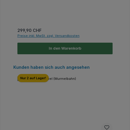
Regulärer Preis:
299,90 CHF
Preise inkl. MwSt. zzgl. Versandkosten
In den Warenkorb
Produktgalerie überspringen
Kunden haben sich auch angesehen
Nur 2 auf Lager!