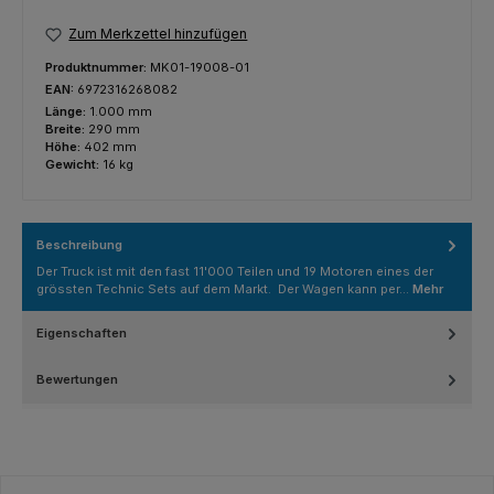
Zum Merkzettel hinzufügen
Produktnummer:
MK01-19008-01
EAN:
6972316268082
Länge:
1.000 mm
Breite:
290 mm
Höhe:
402 mm
Gewicht:
16 kg
Beschreibung
Der Truck ist mit den fast 11'000 Teilen und 19 Motoren eines der
grössten Technic Sets auf dem Markt. Der Wagen kann per…
Mehr
Eigenschaften
Bewertungen