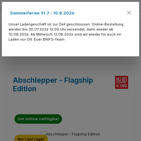
Zum Hauptinhalt springen
Kostenloser Versand ab 150.- CHF
Sommerferien 31.7 - 10.8.2026
Unser Ladengeschäft ist zur Zeit geschlossen. Online-Bestellung
werden bis 30.07.2026 12:00 Uhr versendet, dann wieder ab
10.08.2026. Ab Mittwoch 12.08.2026 sind wir wieder für euch im
Laden vor Ort. Euer BRIFS-Team
Du hast 0 Produkte
Abschlepper - Flagship
Edition
nur online verfügbar
Bildergalerie überspringen
Nur 1 auf Lager!