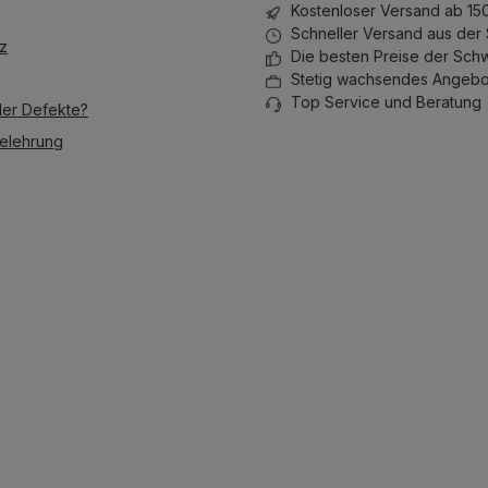
Kostenloser Versand ab 15
Lang und 
Schneller Versand aus der
und die m
z
Die besten Preise der Sch
versehen
Stetig wachsendes Angebo
lassen si
Top Service und Beratung
der Defekte?
Version m
und LED.
elehrung