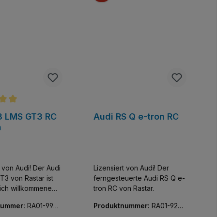
ittliche Bewertung von 5 von 5 Sternen
8 LMS GT3 RC
Audi RS Q e-tron RC
n
t von Audi! Der Audi
Lizensiert von Audi! Der
3 von Rastar ist
ferngesteuerte Audi RS Q e-
lich willkommene
tron RC von Rastar.
ürs Auge. Obwohl
nummer:
RA01-9930
Produktnummer:
RA01-9270
i dem Audi auf ein
0-01