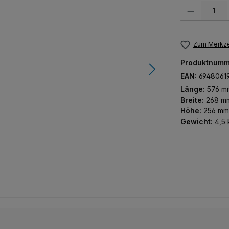
Produkt Anzah
Zum Merkze
Produktnumm
EAN:
6948061
Länge:
576 m
Breite:
268 m
Höhe:
256 mm
Gewicht:
4,5 