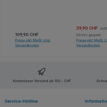
Regul
Verkaufspreis:
39,90 CHF
49,9
Regulärer Preis:
109,90 CHF
(20.04% gespart)
Preise inkl. MwSt. zzgl.
Preise inkl. MwSt. z
Versandkosten
Versandkosten
In den Warenkorb
In den Ware
Kostenloser Versand ab 150.- CHF
Schne
Service-Hotline
Informati