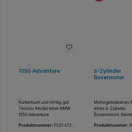
1250 Adventure
6-Zylinder
Boxermotor
Kunterbunt und richtig gut.
Motorgetriebenes 
Technic Model einer BMW
eines 6-Zylinder
1250 Adventure.
Boxermotors. Beinh
einen XL-Motor und
Produktnummer:
PL01-6721
Produktnummer:
M
Batteriebox.
09-01
3-01