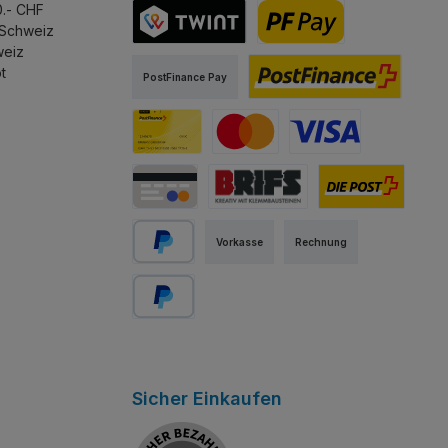
0.- CHF
27cm Breit. Türen
 Schweiz
it Stoßdämpfern
weiz
TWINT
PostFinance Pay
e Heckklappe
t
PostFinance Pay
ch öffnen. RC
it Power Functions
PostFinance E-Finance
PostFinance Card
Mastercard
Visa
Kredit-/Debitkarte
Abholung Store Rapperswil
Schweizer Post
Vorkasse
Rechnung
PayPal
Später bezahlen
Sicher Einkaufen