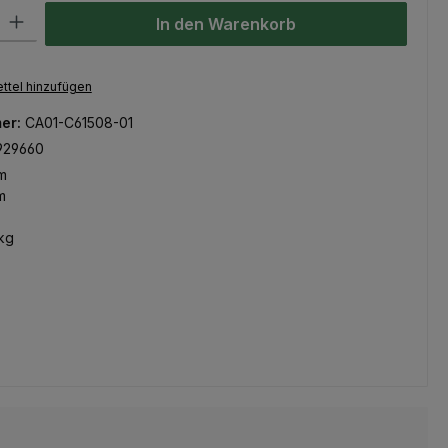
l: Gib den gewünschten Wert ein oder benutze die Schaltflächen um
In den Warenkorb
ttel hinzufügen
er:
CA01-C61508-01
929660
m
m
kg