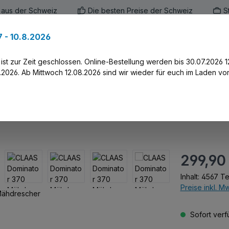
 aus der Schweiz
Die besten Preise der Schweiz
S
 - 10.8.2026
en
Marken
Alle Produkte
Druck-Servi
st zur Zeit geschlossen. Online-Bestellung werden bis 30.07.2026 1
2026. Ab Mittwoch 12.08.2026 sind wir wieder für euch im Laden vor
 Mähdrescher
Regulärer Prei
299,90
Inhalt:
4567 Te
Preise inkl. M
Sofort verfü