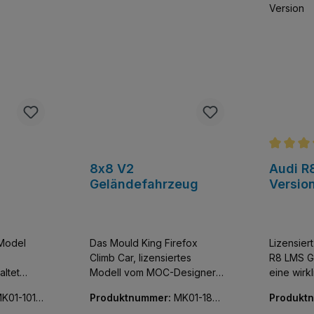
Durchschn
8x8 V2
Audi R
Geländefahrzeug
Versio
Model
Das Mould King Firefox
Lizensier
Climb Car, lizensiertes
R8 LMS GT
altet
Modell vom MOC-Designer
eine wirk
 eine
ZeroBricks, vielen Bekannt
Wohltat f
K01-1019
Produktnummer:
MK01-1803
Produkt
durch das Monster Modell
Rastar be
1-01
0-01