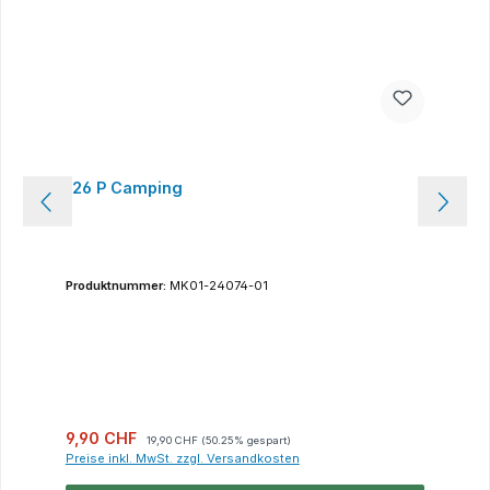
126 P Camping
Produktnummer:
MK01-24074-01
Verkaufspreis:
Regulärer Preis:
9,90 CHF
19,90 CHF
(50.25% gespart)
Preise inkl. MwSt. zzgl. Versandkosten