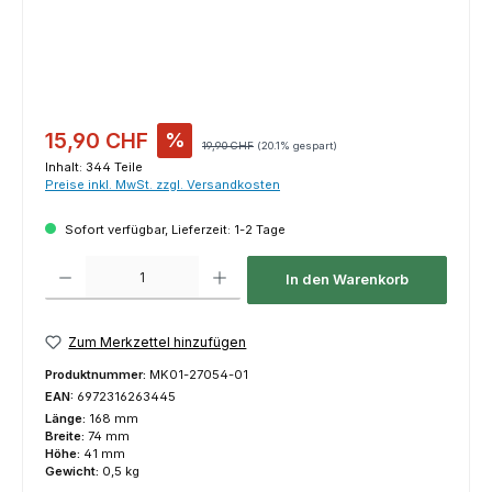
Verkaufspreis:
15,90 CHF
%
Regulärer Preis:
19,90 CHF
(20.1% gespart)
Inhalt:
344 Teile
Preise inkl. MwSt. zzgl. Versandkosten
Sofort verfügbar, Lieferzeit: 1-2 Tage
Produkt Anzahl: Gib den gewünschten Wert ein oder benutze die Schaltfl
In den Warenkorb
Zum Merkzettel hinzufügen
Produktnummer:
MK01-27054-01
EAN:
6972316263445
Länge:
168 mm
Breite:
74 mm
Höhe:
41 mm
Gewicht:
0,5 kg