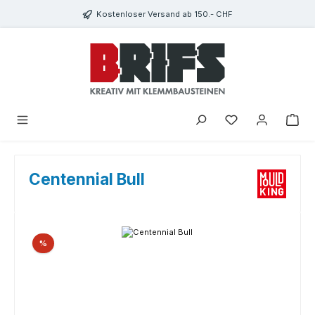
Zum Hauptinhalt springen
Kostenloser Versand ab 150.- CHF
Du hast 0 Produkte
Centennial Bull
Bildergalerie überspringen
Rabatt
%