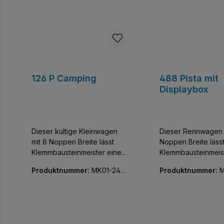
126 P Camping
488 Pista mit
Displaybox
Dieser kultige Kleinwagen
Dieser Rennwagen 
mit 8 Noppen Breite lässt
Noppen Breite läss
Klemmbausteinmeister einen
Klemmbausteinmeis
der coolsten Flitzer der Welt
der exklusivsten Fli
Produktnummer:
MK01-240
Produktnummer:
M
sammeln. Baue und
Welt sammeln. Bau
74-01
68-01
entdecke diese
entdecke diese
detailgetreue Nachbildung
detailgetreue Nach
eines italienischen
eines Ferrari 488 Pi
Kleinwagens der Marke Fiat.
Faszinierend aus j