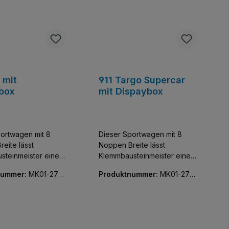
 mit
911 Targo Supercar
box
mit Dispaybox
ortwagen mit 8
Dieser Sportwagen mit 8
eite lässt
Noppen Breite lässt
steinmeister einen
Klemmbausteinmeister einen
sivsten Flitzer der
der exklusivsten Flitzer der
nummer:
MK01-270
Produktnummer:
MK01-270
meln. Baue und
Welt sammeln. Baue und
60-01
 diese
entdecke diese
reue Nachbildung
detailgetreue Nachbildung
ugeot 908.
eines Porsche 911 Targa.
rend aus jedem
Faszinierend aus jedem