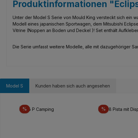
Produktinformationen "Eclip
Unter der Model S Serie von Mould King versteckt sich ein 
Modell eines japanischen Sportwagen, dem Mitsubishi Eclipse
Vitrine (Noppen an Boden und Deckel )! Set enthält Aufkleber
Die Serie umfasst weitere Modelle, alle mit dazugehöriger Samm
Model S
Kunden haben sich auch angesehen
Produktgalerie überspringen
Rabatt
Rabatt
%
%