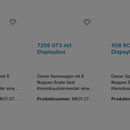
720S GT3 mit
908 RC
Displaybox
Dispay
mit 8
Dieser Rennwagen mit 8
Dieser Sp
t
Noppen Breite lässt
Noppen Br
ter einen
Klemmbausteinmeister einen
Klemmbau
tzer der
der exklusivsten Flitzer der
der exklu
K01-270
Produktnummer:
MK01-270
Produkt
e und
Welt sammeln. Baue und
Welt sam
64-01
74-01
entdecke diese
entdecke
bildung
detailgetreue Nachbildung
detailget
sta.
eines McLaren 720S.
eines Pe
edem
Faszinierend aus jedem
Faszinie