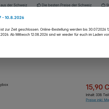
 aus der Schweiz
Die besten Preise der Schweiz
S
 - 10.8.2026
en
Marken
Alle Produkte
Druck-Servi
st zur Zeit geschlossen. Online-Bestellung werden bis 30.07.2026 1
2026. Ab Mittwoch 12.08.2026 sind wir wieder für euch im Laden vor
Verkaufspreis:
15,90 
Inhalt:
338 Tei
Preise inkl. M