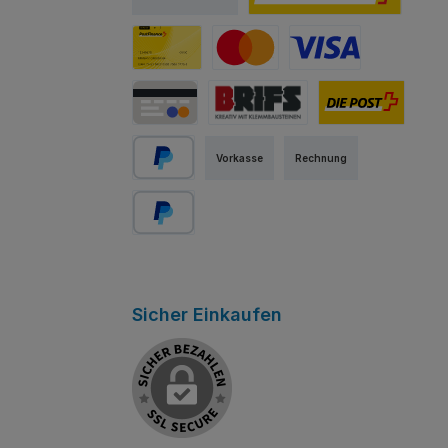
PostFinance E-Finance
PostFinance Card
Mastercard
Visa
Kredit-/Debitkarte
Abholung Store Rapperswil
Schweizer Post
Vorkasse
Rechnung
PayPal
Später bezahlen
Sicher Einkaufen