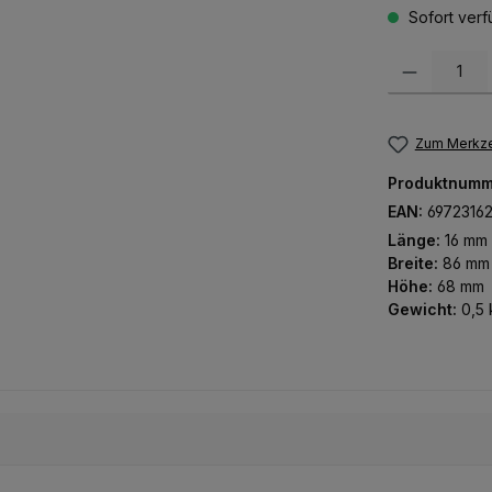
Sofort verfü
Produkt Anzah
Zum Merkze
Produktnumm
EAN:
6972316
Länge:
16 mm
Breite:
86 mm
Höhe:
68 mm
Gewicht:
0,5 