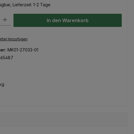
gbar, Lieferzeit: 1-2 Tage
l: Gib den gewünschten Wert ein oder benutze die Schaltflächen um
In den Warenkorb
ttel hinzufügen
er:
MK01-27033-01
265487
kg