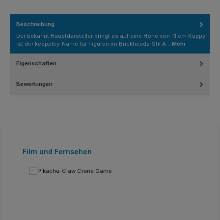
Beschreibung
Der bekannt Hauptdarsteller bringt es auf eine Höhe von 11 cm Kuppy
ist der keeppley-Name für Figuren im Brickheadz-Stil A…
Mehr
Eigenschaften
Bewertungen
Produktgalerie überspringen
Film und Fernsehen