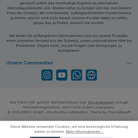
gemacht jedem das reichhaltige Angebot an alternativen
Klemmbausteinsets und –Marken näher zu bringen und das zum besten
Preis der Schweiz. Wir sind bestrebt, außergewöhnlichen Kundenservice
zu bieten, und wir sind stolz darauf, unseren Kunden dabei zu helfen,
genau das zu finden, wonach sie suchen.
Wir bieten Dir umfangreiche Informationen rund um unsere Produkte,
einen schnellen Versand aus der Schweiz, sowie unkomplizierte Hilfe bei
Problemen. Zögere nicht, uns bei Fragen oder Anregungen zu
kontaktieren.
Unsere Communities
Instagram
YouTube
WhatsApp
Website
Alle Preise inkl. gesetzl. Mehrwertsteuer zzgl.
Versandkosten
und ggf.
Nachnahmegebühren, wenn nicht anders angegeben.
© 2026 BRIFS GmbH - Alle Rechte vorbehalten. Theme by
ThemeWare®
Diese Website verwendet Cookies, um eine bestmögliche Erfahrung
bieten zu können.
Mehr Informationen ...