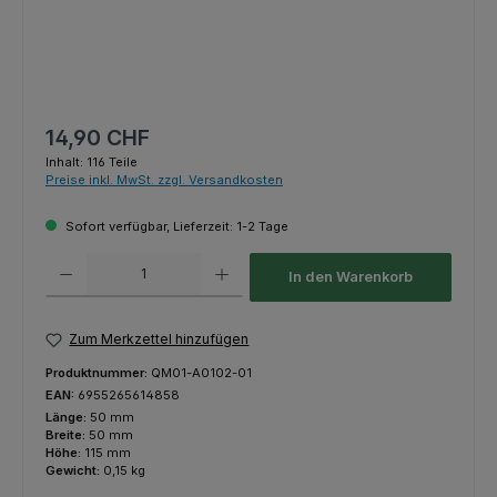
Regulärer Preis:
14,90 CHF
Inhalt:
116 Teile
Preise inkl. MwSt. zzgl. Versandkosten
Sofort verfügbar, Lieferzeit: 1-2 Tage
Produkt Anzahl: Gib den gewünschten Wert ein oder benutze die Schaltfl
In den Warenkorb
Zum Merkzettel hinzufügen
Produktnummer:
QM01-A0102-01
EAN:
6955265614858
Länge:
50 mm
Breite:
50 mm
Höhe:
115 mm
Gewicht:
0,15 kg