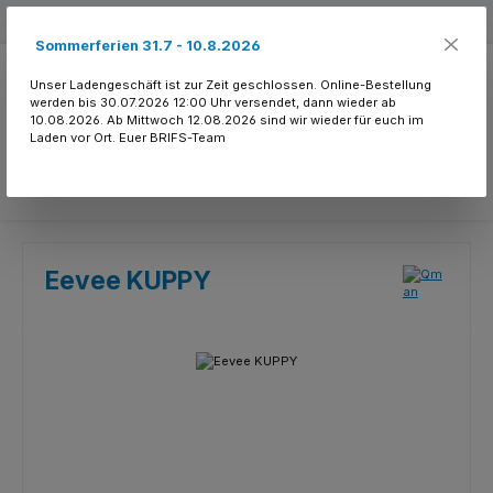
Zum Hauptinhalt springen
Kostenloser Versand ab 150.- CHF
Sommerferien 31.7 - 10.8.2026
Unser Ladengeschäft ist zur Zeit geschlossen. Online-Bestellung
werden bis 30.07.2026 12:00 Uhr versendet, dann wieder ab
10.08.2026. Ab Mittwoch 12.08.2026 sind wir wieder für euch im
Laden vor Ort. Euer BRIFS-Team
Du hast 0 Produkte
Eevee KUPPY
Bildergalerie überspringen