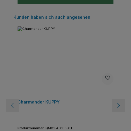
Produktgalerie überspringen
Kunden haben sich auch angesehen
Charmander KUPPY
Produktnummer:
QM01-A0105-01