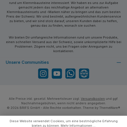
rund um Klemmbausteine interessiert. Wir haben es uns zur Aufgabe
gemacht jedem das reichhaltige Angebot an alternativen
Klemmbausteinsets und –Marken näher zu bringen und das zum besten
Preis der Schweiz. Wir sind bestrebt, außergewöhnlichen Kundenservice
zu bieten, und wir sind stolz darauf, unseren Kunden dabei zu helfen,
genau das zu finden, wonach sie suchen.
Wir bieten Dir umfangreiche Informationen rund um unsere Produkte,
einen schnellen Versand aus der Schweiz, sowie unkomplizierte Hilfe bei
Problemen. Zögere nicht, uns bei Fragen oder Anregungen zu
kontaktieren.
Unsere Communities
Instagram
YouTube
WhatsApp
Website
Alle Preise inkl. gesetzl. Mehrwertsteuer zzgl.
Versandkosten
und ggf.
Nachnahmegebühren, wenn nicht anders angegeben.
© 2026 BRIFS GmbH - Alle Rechte vorbehalten. Theme by
ThemeWare®
Diese Website verwendet Cookies, um eine bestmögliche Erfahrung
bieten zu können.
Mehr Informationen ...