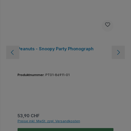
Peanuts - Snoopy Party Phonograph
Produktnummer:
PT01-86911-01
Regulärer Preis:
53,90 CHF
Preise inkl. MwSt. zzgl. Versandkosten