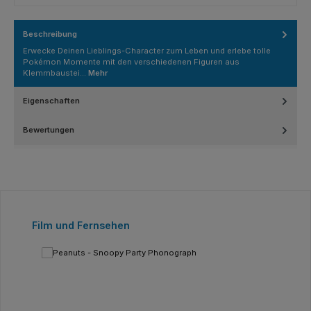
Beschreibung
Erwecke Deinen Lieblings-Character zum Leben und erlebe tolle
Pokémon Momente mit den verschiedenen Figuren aus
Klemmbaustei…
Mehr
Eigenschaften
Bewertungen
Produktgalerie überspringen
Film und Fernsehen