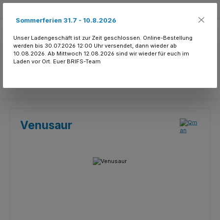
Zum Hauptinhalt springen
Kostenloser Versand ab 150.- CHF
Sommerferien 31.7 - 10.8.2026
Unser Ladengeschäft ist zur Zeit geschlossen. Online-Bestellung
werden bis 30.07.2026 12:00 Uhr versendet, dann wieder ab
10.08.2026. Ab Mittwoch 12.08.2026 sind wir wieder für euch im
Laden vor Ort. Euer BRIFS-Team
Du hast 0 Produkte
Venusaur
Bildergalerie überspringen