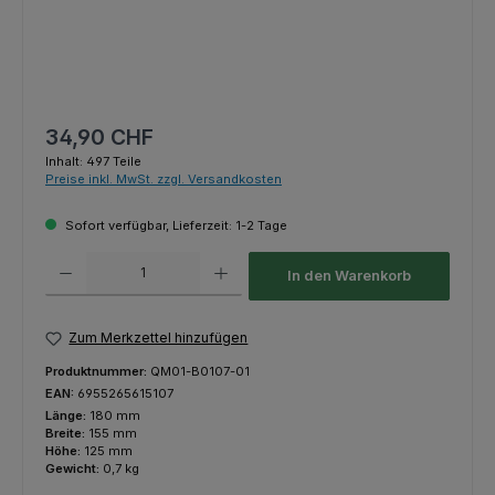
Regulärer Preis:
34,90 CHF
Inhalt:
497 Teile
Preise inkl. MwSt. zzgl. Versandkosten
Sofort verfügbar, Lieferzeit: 1-2 Tage
Produkt Anzahl: Gib den gewünschten Wert ein oder benutze die Schaltfl
In den Warenkorb
Zum Merkzettel hinzufügen
Produktnummer:
QM01-B0107-01
EAN:
6955265615107
Länge:
180 mm
Breite:
155 mm
Höhe:
125 mm
Gewicht:
0,7 kg