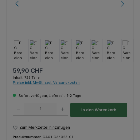
Regulärer Preis:
59,90 CHF
Inhalt:
723 Teile
Preise inkl. MwSt. zzgl. Versandkosten
Sofort verfügbar, Lieferzeit: 1-2 Tage
Produkt Anzahl: Gib den gewünschten Wert ein oder benutze die Schaltfl
In den Warenkorb
Zum Merkzettel hinzufügen
Produktnummer:
CA01-C66023-01