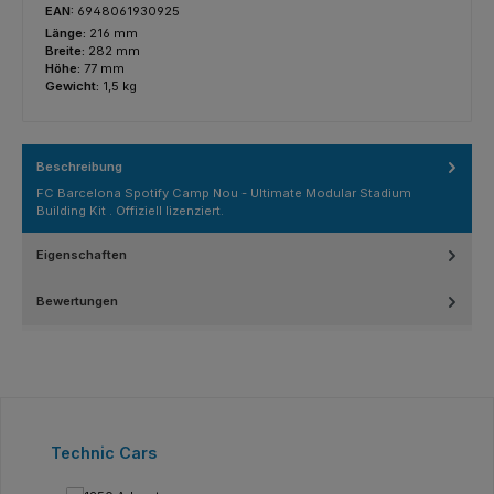
EAN:
6948061930925
Länge:
216 mm
Breite:
282 mm
Höhe:
77 mm
Gewicht:
1,5 kg
Beschreibung
FC Barcelona Spotify Camp Nou - Ultimate Modular Stadium
Building Kit . Offiziell lizenziert.
Eigenschaften
Bewertungen
Produktgalerie überspringen
Technic Cars