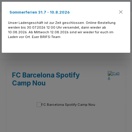
Zum Hauptinhalt springen
Kostenloser Versand ab 150.- CHF
Sommerferien 31.7 - 10.8.2026
Unser Ladengeschäft ist zur Zeit geschlossen. Online-Bestellung
werden bis 30.07.2026 12:00 Uhr versendet, dann wieder ab
10.08.2026. Ab Mittwoch 12.08.2026 sind wir wieder für euch im
Laden vor Ort. Euer BRIFS-Team
Du hast 0 Produkte
FC Barcelona Spotify
Camp Nou
Bildergalerie überspringen