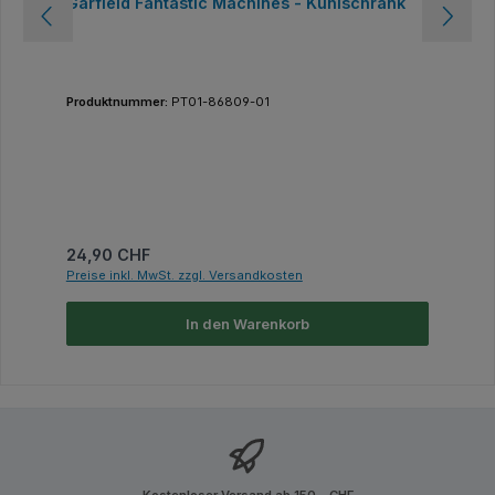
Garfield Fantastic Machines - Kühlschrank
Produktnummer:
PT01-86809-01
Regulärer Preis:
24,90 CHF
Preise inkl. MwSt. zzgl. Versandkosten
In den Warenkorb