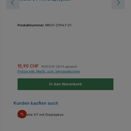
Produktnummer:
MK01-27047-01
Verkaufspreis:
Regulärer Preis:
15,90 CHF
19,90 CHF
(20.1% gespart)
Preise inkl. MwSt. zzgl. Versandkosten
In den Warenkorb
Produktgalerie überspringen
Kunden kauften auch
Rabatt
%