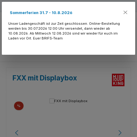
Zum Hauptinhalt springen
Kostenloser Versand ab 150.- CHF
Sommerferien 31.7 - 10.8.2026
Unser Ladengeschäft ist zur Zeit geschlossen. Online-Bestellung
werden bis 30.07.2026 12:00 Uhr versendet, dann wieder ab
10.08.2026. Ab Mittwoch 12.08.2026 sind wir wieder für euch im
Laden vor Ort. Euer BRIFS-Team
Du hast 0 Produkte
FXX mit Displaybox
Bildergalerie überspringen
Rabatt
%