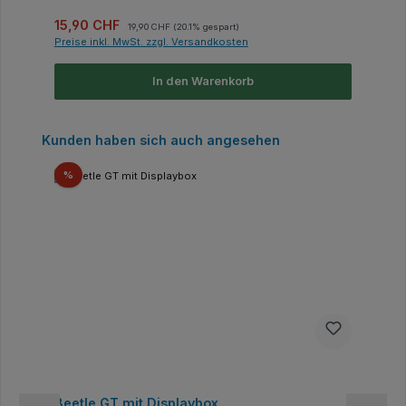
Verkaufspreis:
Regulärer Preis:
15,90 CHF
19,90 CHF
(20.1% gespart)
Preise inkl. MwSt. zzgl. Versandkosten
In den Warenkorb
Produktgalerie überspringen
Kunden haben sich auch angesehen
Rabatt
%
Beetle GT mit Displaybox