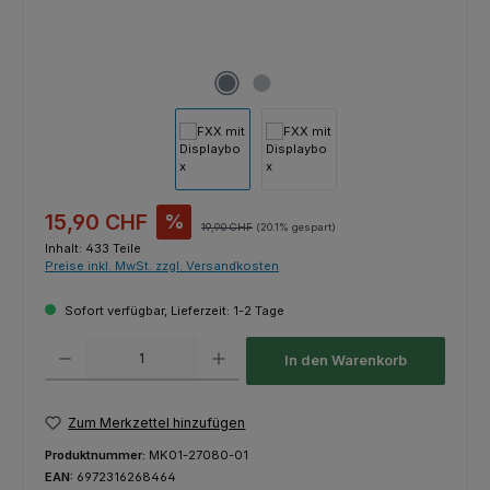
Verkaufspreis:
15,90 CHF
%
Regulärer Preis:
19,90 CHF
(20.1% gespart)
Inhalt:
433 Teile
Preise inkl. MwSt. zzgl. Versandkosten
Sofort verfügbar, Lieferzeit: 1-2 Tage
Produkt Anzahl: Gib den gewünschten Wert ein oder benutze die Schaltfl
In den Warenkorb
Zum Merkzettel hinzufügen
Produktnummer:
MK01-27080-01
EAN:
6972316268464