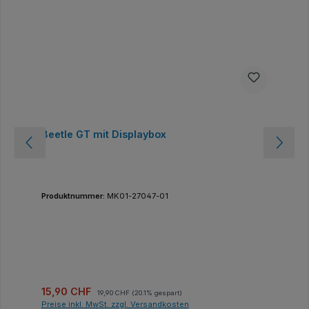
Beetle GT mit Displaybox
Produktnummer:
MK01-27047-01
Verkaufspreis:
Regulärer Preis:
15,90 CHF
19,90 CHF
(20.1% gespart)
Preise inkl. MwSt. zzgl. Versandkosten