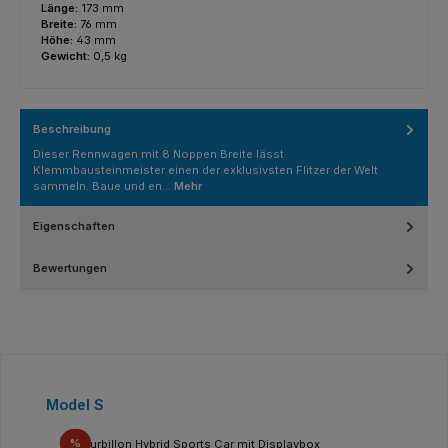
Länge:
173 mm
Breite:
76 mm
Höhe:
43 mm
Gewicht:
0,5 kg
Beschreibung
Dieser Rennwagen mit 8 Noppen Breite lässt
Klemmbausteinmeister einen der exklusivsten Flitzer der Welt
sammeln. Baue und en…
Mehr
Eigenschaften
Bewertungen
Produktgalerie überspringen
Model S
Rabatt
%