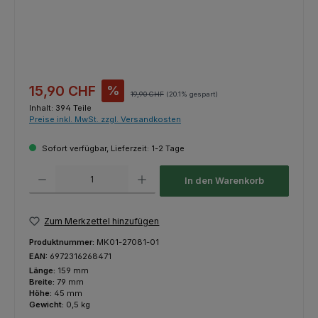
Verkaufspreis:
15,90 CHF
%
Regulärer Preis:
19,90 CHF
(20.1% gespart)
Inhalt:
394 Teile
Preise inkl. MwSt. zzgl. Versandkosten
Sofort verfügbar, Lieferzeit: 1-2 Tage
Produkt Anzahl: Gib den gewünschten Wert ein oder benutze die Schaltfl
In den Warenkorb
Zum Merkzettel hinzufügen
Produktnummer:
MK01-27081-01
EAN:
6972316268471
Länge:
159 mm
Breite:
79 mm
Höhe:
45 mm
Gewicht:
0,5 kg