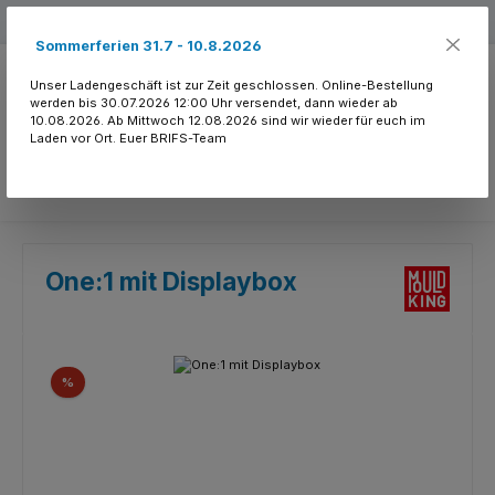
Zum Hauptinhalt springen
Kostenloser Versand ab 150.- CHF
Sommerferien 31.7 - 10.8.2026
Unser Ladengeschäft ist zur Zeit geschlossen. Online-Bestellung
werden bis 30.07.2026 12:00 Uhr versendet, dann wieder ab
10.08.2026. Ab Mittwoch 12.08.2026 sind wir wieder für euch im
Laden vor Ort. Euer BRIFS-Team
Du hast 0 Produkte
One:1 mit Displaybox
Bildergalerie überspringen
Rabatt
%