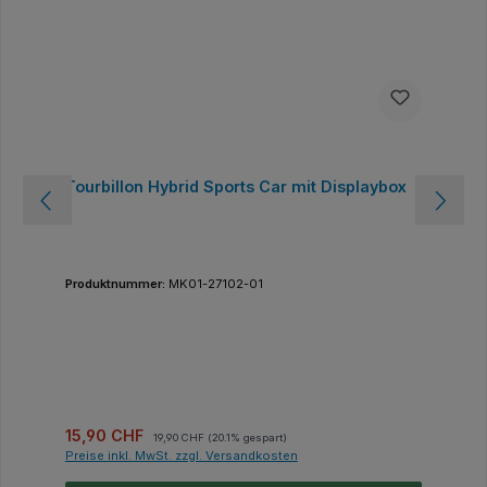
Tourbillon Hybrid Sports Car mit Displaybox
Produktnummer:
MK01-27102-01
Verkaufspreis:
Regulärer Preis:
15,90 CHF
19,90 CHF
(20.1% gespart)
Preise inkl. MwSt. zzgl. Versandkosten