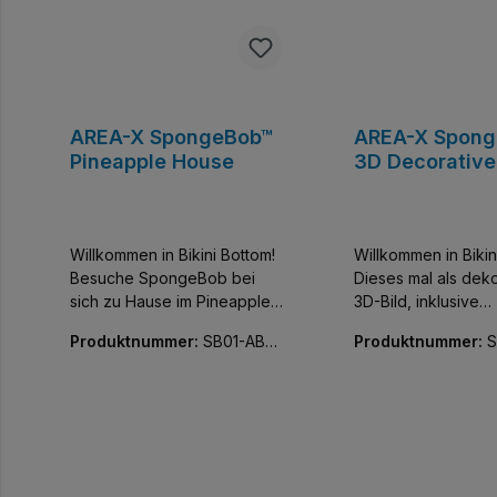
AREA-X SpongeBob™
AREA-X Spon
Pineapple House
3D Decorative
Painting
Willkommen in Bikini Bottom!
Willkommen in Bikin
Besuche SpongeBob bei
Dieses mal als dek
sich zu Hause im Pineapple
3D-Bild, inklusive
Haus. Nachbarn und
Beleuchtung und Mi
Produktnummer:
SB01-AB0
Produktnummer:
S
Freunde sind auch dabei.
der bekannten Darst
032-01
083-01