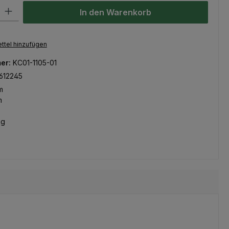
l: Gib den gewünschten Wert ein oder benutze die Schaltflächen um
In den Warenkorb
ttel hinzufügen
er:
KC01-1105-01
612245
m
m
kg