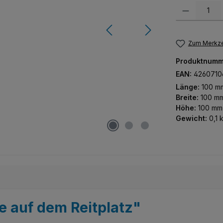
Produkt Anzah
Zum Merkze
Produktnumm
EAN:
4260710
Länge:
100 m
Breite:
100 m
Höhe:
100 mm
Gewicht:
0,1 
e auf dem Reitplatz"