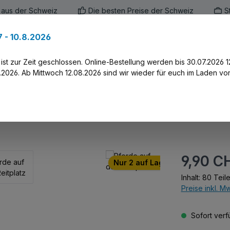
 aus der Schweiz
Die besten Preise der Schweiz
S
 - 10.8.2026
en
Marken
Alle Produkte
Druck-Servi
st zur Zeit geschlossen. Online-Bestellung werden bis 30.07.2026 1
2026. Ab Mittwoch 12.08.2026 sind wir wieder für euch im Laden vor
tz
Regulärer Prei
9,90 C
Nur 2 auf Lager!
Inhalt:
80 Teil
Preise inkl. M
Sofort verfü