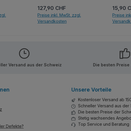
ein passe
:
Regulärer Preis:
Regulär
127,90 CHF
15,90 
Sticker.
zgl.
Preise inkl. MwSt. zzgl.
Preise ink
Versandkosten
Versandk
nkorb
In den Warenkorb
In d
ller Versand aus der Schweiz
Die besten Preise
onen
Unsere Vorteile
Kostenloser Versand ab 15
Schneller Versand aus der
z
Die besten Preise der Sch
Stetig wachsendes Angebo
Top Service und Beratung
der Defekte?