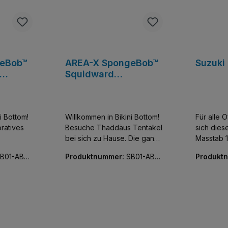
geBob™
AREA-X SpongeBob™
Suzuki
Squidward
Tentacles' House
i Bottom!
Willkommen in Bikini Bottom!
Für alle 
oratives
Besuche Thaddäus Tentakel
sich dies
bei sich zu Hause. Die ganze
Masstab 1
nifiguren
Familie ist mit dabei (5
eigene S
B01-AB0
Produktnummer:
SB01-AB0
Produkt
eller.
Minifiguren).
Umsetzung
078-01
023-01
Maßstab d
liebevoll 
Lizenz be
Sammler r
kompakt
findet si