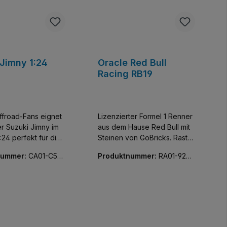
 Jimny 1:24
Oracle Red Bull
Racing RB19
Offroad-Fans eignet
Lizenzierter Formel 1 Renner
er Suzuki Jimny im
aus dem Hause Red Bull mit
:24 perfekt für die
Steinen von GoBricks. Rastar
ammlung. Die
hat für dieses Modell neue
nummer:
CA01-C55
Produktnummer:
RA01-9250
 ist für den
Reifen und Felgen
0-01
etail-getreu und
entwickelt, die vollständig
und dank offizieller
bedruckt sind. Zudem sind
sonders für
es Slicks, welche an der
eizvoll. Dank der
Vorderachse schmaler als an
en Abmessung
der Antriebsachse ausfallen.
ch in jedem Regal
Rastar verwendet ebenfalls