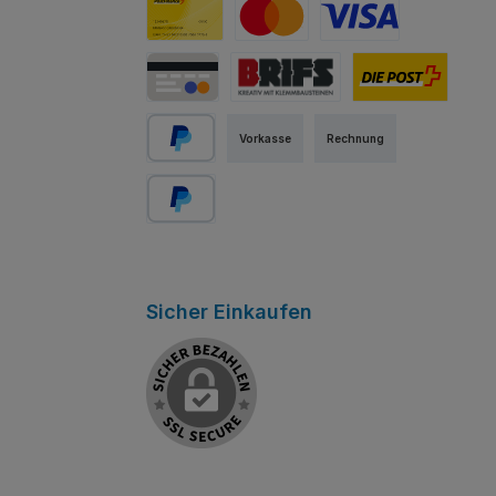
PostFinance Card
Mastercard
Visa
Kredit-/Debitkarte
Abholung Store Rapperswil
Schweizer Post
Vorkasse
Rechnung
PayPal
Später bezahlen
Sicher Einkaufen