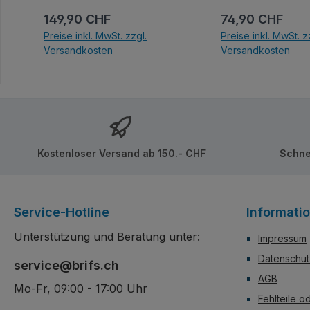
Regulärer Preis:
Regulärer Preis
149,90 CHF
74,90 CHF
Preise inkl. MwSt. zzgl.
Preise inkl. MwSt. z
Versandkosten
Versandkosten
In den Warenkorb
In den Ware
Kostenloser Versand ab 150.- CHF
Schne
Service-Hotline
Informati
Unterstützung und Beratung unter:
Impressum
Datenschut
service@brifs.ch
AGB
Mo-Fr, 09:00 - 17:00 Uhr
Fehlteile o