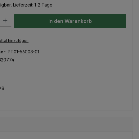
gbar, Lieferzeit: 1-2 Tage
l: Gib den gewünschten Wert ein oder benutze die Schaltflächen um
In den Warenkorb
ttel hinzufügen
er:
PT01-56003-01
320774
m
kg