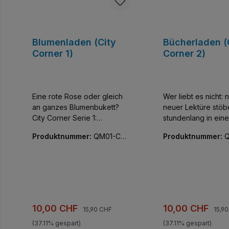
Blumenladen (City
Bücherladen (
Corner 1)
Corner 2)
Eine rote Rose oder gleich
Wer liebt es nicht: 
an ganzes Blumenbukett?
neuer Lektüre stöb
City Corner Serie 1:
stundenlang in ein
Farbenfrohe Miniatur-Häuser
versinken. City Corner Serie
Produktnummer:
QM01-C01
Produktnummer:
Q
mit unglaublicher Detailfülle.
2 : Die zweite Serie
04-01
07-01
Fünf kleine kombinierbare
Corner gefällt mit f
Gebäude, die Innen wie
Designs und fünf 
Außen vor kreativen
fantasievoll durch
Bauelementen nur so
Häuserthemen.
strotzen. Alle Teile bedruckt,
Kombinierbare Geb
keine Aufkleber!
Innen wie Außen vo
Regulärer Preis:
Regul
Verkaufspreis:
Verkaufspreis:
10,00 CHF
10,00 CHF
15,90 CHF
15,9
kreativen Bauelem
(37.11% gespart)
(37.11% gespart)
so strotzen. Alle Teile