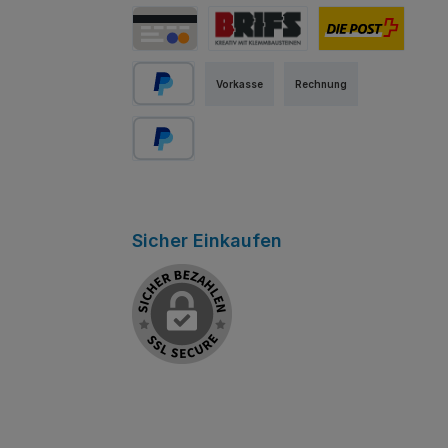
PostFinance Card
Mastercard
Visa
Kredit-/Debitkarte
Abholung Store Rapperswil
Schweizer Post
Vorkasse
Rechnung
PayPal
Später bezahlen
Sicher Einkaufen