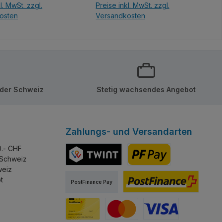
l. MwSt. zzgl.
Preise inkl. MwSt. zzgl.
osten
Versandkosten
en Warenkorb
In den Warenkorb
 der Schweiz
Stetig wachsendes Angebot
Zahlungs- und Versandarten
0.- CHF
 Schweiz
weiz
TWINT
PostFinance Pay
t
PostFinance Pay
PostFinance E-Finance