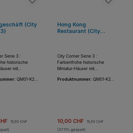
geschäft (City
Hong Kong
 3)
Restaurant (City
Corner 3)
r Serie 3 :
City Corner Serie 3 :
he historische
Farbenfrohe historische
Häuser mit
Miniatur-Häuser mit
her Detailfülle.
unglaublicher Detailfülle.
nummer:
QM01-K28
Produktnummer:
QM01-K28
assische Schönheit ,
Kleine klassische
002-01
 wie Außen vor
Schönheiten, die Innen wie
n Bauelementen nur
Außen vor kreativen
Teile
Bauelementen nur so
 keine Aufkleber!
strotzen. Alle Teile bedruckt,
keine Aufkleber!
Regulärer Preis:
Regulärer Preis:
spreis:
Verkaufspreis:
CHF
10,00 CHF
15,90 CHF
15,90 CHF
spart)
(37.11% gespart)