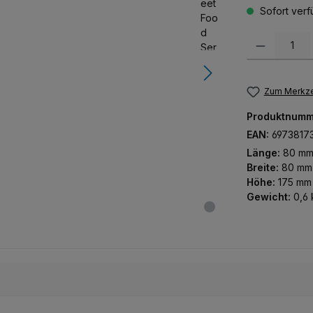
Sofort verfü
Produkt Anzah
Zum Merkze
Produktnumm
EAN:
6973817
Länge:
80 m
Breite:
80 mm
Höhe:
175 mm
Gewicht:
0,6 