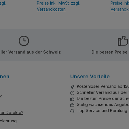
zgl.
Preise inkl. MwSt. zzgl.
Preise ink
fkleber!
der Marke Qman/Keeppley.
Versandkosten
Versandk
Wie immer bei Keepley top
Qualität ohne Sticker.
nkorb
In d
ller Versand aus der Schweiz
Die besten Preise
onen
Unsere Vorteile
Kostenloser Versand ab 15
Schneller Versand aus der
z
Die besten Preise der Sch
Stetig wachsendes Angebo
Top Service und Beratung
der Defekte?
elehrung