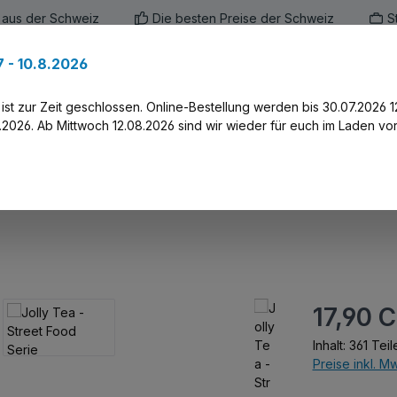
 aus der Schweiz
Die besten Preise der Schweiz
S
 - 10.8.2026
en
Marken
Alle Produkte
Druck-Servi
st zur Zeit geschlossen. Online-Bestellung werden bis 30.07.2026 1
2026. Ab Mittwoch 12.08.2026 sind wir wieder für euch im Laden vor
Serie
Regulärer Prei
17,90 
Inhalt:
361 Teil
Preise inkl. M