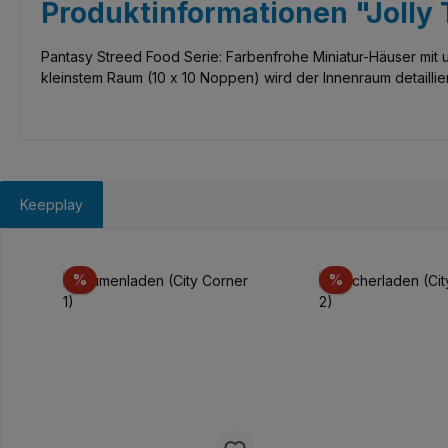
Produktinformationen "Jolly 
Pantasy Streed Food Serie: Farbenfrohe Miniatur-Häuser mit u
kleinstem Raum (10 x 10 Noppen) wird der Innenraum detaillier
Keepplay
Produktgalerie überspringen
Rabatt
Rabatt
%
%