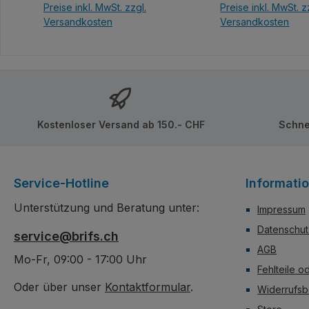
Preise inkl. MwSt. zzgl.
Preise inkl. MwSt. z
bedruckt, keine Au
Versandkosten
Versandkosten
In den Warenkorb
In den Ware
Kostenloser Versand ab 150.- CHF
Schne
Service-Hotline
Informati
Unterstützung und Beratung unter:
Impressum
Datenschut
service@brifs.ch
AGB
Mo-Fr, 09:00 - 17:00 Uhr
Fehlteile o
Oder über unser
Kontaktformular
.
Widerrufsb