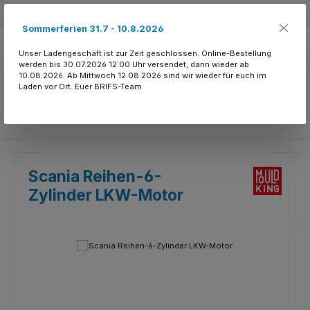
Zum Hauptinhalt springen
Kostenloser Versand ab 150.- CHF
Sommerferien 31.7 - 10.8.2026
Unser Ladengeschäft ist zur Zeit geschlossen. Online-Bestellung
werden bis 30.07.2026 12:00 Uhr versendet, dann wieder ab
10.08.2026. Ab Mittwoch 12.08.2026 sind wir wieder für euch im
Laden vor Ort. Euer BRIFS-Team
Du hast 0 Produkte
Scania Reihen-6-
Zylinder LKW-Motor
Bildergalerie überspringen