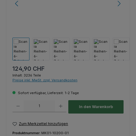
Regulärer Preis:
124,90 CHF
Inhalt:
3236 Teile
Preise inkl. MwSt. zzgl. Versandkosten
Sofort verfügbar, Lieferzeit: 1-2 Tage
Produkt Anzahl: Gib den gewünschten Wert ein oder benutze die Schaltfl
In den Warenkorb
Zum Merkzettel hinzufügen
Produktnummer:
MK01-10200-01