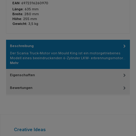
EAN:
6972316260970
Länge:
635 mm
Breite:
280 mm
Höhe:
255 mm
Gewicht:
3,5 kg
Beschreibung
Der Scania Truck-Motor von Mould King ist ein motorgetriebenes
Modell eines beeindruckenden 6-Zylinder LKW- erbrennungsmotor…
Mehr
Eigenschaften
Bewertungen
Produktgalerie überspringen
Creative Ideas