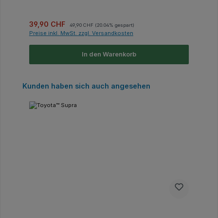
Verkaufspreis:
Regulärer Preis:
39,90 CHF
49,90 CHF
(20.04% gespart)
Preise inkl. MwSt. zzgl. Versandkosten
In den Warenkorb
Produktgalerie überspringen
Kunden haben sich auch angesehen