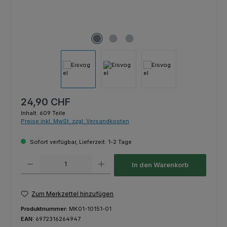
Regulärer Preis:
24,90 CHF
Inhalt:
609 Teile
Preise inkl. MwSt. zzgl. Versandkosten
Sofort verfügbar, Lieferzeit: 1-2 Tage
Produkt Anzahl: Gib den gewünschten Wert ein oder benutze die Schaltfl
In den Warenkorb
Zum Merkzettel hinzufügen
Produktnummer:
MK01-10151-01
EAN:
6972316264947