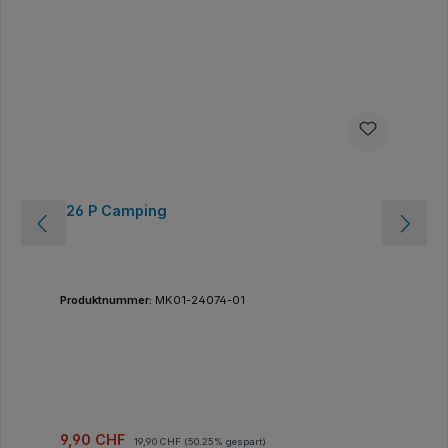
126 P Camping
Produktnummer:
MK01-24074-01
Verkaufspreis:
Regulärer Preis:
9,90 CHF
19,90 CHF
(50.25% gespart)