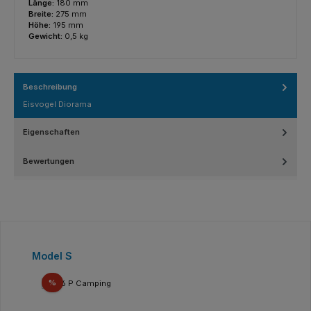
Länge:
180 mm
Breite:
275 mm
Höhe:
195 mm
Gewicht:
0,5 kg
Beschreibung
Eisvogel Diorama
Eigenschaften
Bewertungen
Produktgalerie überspringen
Model S
Rabatt
%