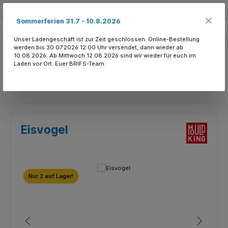
Zum Hauptinhalt springen
Kostenloser Versand ab 150.- CHF
Sommerferien 31.7 - 10.8.2026
Unser Ladengeschäft ist zur Zeit geschlossen. Online-Bestellung
werden bis 30.07.2026 12:00 Uhr versendet, dann wieder ab
10.08.2026. Ab Mittwoch 12.08.2026 sind wir wieder für euch im
Laden vor Ort. Euer BRIFS-Team
Du hast 0 Produkte
Eisvogel
Bildergalerie überspringen
Nur 2 auf Lager!