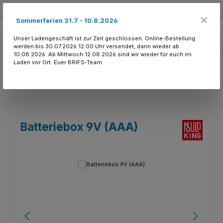
Zum Hauptinhalt springen
Kostenloser Versand ab 150.- CHF
Sommerferien 31.7 - 10.8.2026
Unser Ladengeschäft ist zur Zeit geschlossen. Online-Bestellung
werden bis 30.07.2026 12:00 Uhr versendet, dann wieder ab
10.08.2026. Ab Mittwoch 12.08.2026 sind wir wieder für euch im
Laden vor Ort. Euer BRIFS-Team
Du hast 0 Produkte
Batteriebox 9V (AAA)
Bildergalerie überspringen