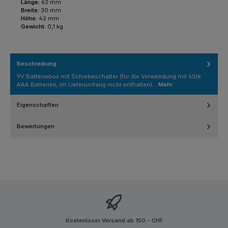
Länge:
62 mm
Breite:
30 mm
Höhe:
42 mm
Gewicht:
0,1 kg
Beschreibung
9V Batteriebox mit Schiebeschalter (für die Verwendung mit 6Stk
AAA Batterien, im Lieferumfang nicht enthalten)…
Mehr
Eigenschaften
Bewertungen
Kostenloser Versand ab 150.- CHF