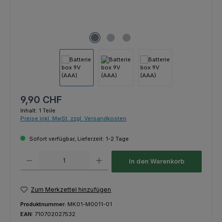
Regulärer Preis:
9,90 CHF
Inhalt:
1 Teile
Preise inkl. MwSt. zzgl. Versandkosten
Sofort verfügbar, Lieferzeit: 1-2 Tage
Produkt Anzahl: Gib den gewünschten Wert ein oder benutze die Schaltfl
In den Warenkorb
Zum Merkzettel hinzufügen
Produktnummer:
MK01-M0011-01
EAN:
710702027532