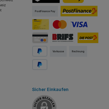
sst.
stapeln lässt.
weiz
TWINT
PostFinance Pay
t
PostFinance Pay
PostFinance E-Finance
PostFinance Card
Mastercard
Visa
Kredit-/Debitkarte
Abholung Store Rapperswil
Schweizer Post
Vorkasse
Rechnung
PayPal
Später bezahlen
Sicher Einkaufen