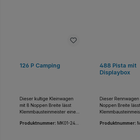
126 P Camping
488 Pista mit
Displaybox
Dieser kultige Kleinwagen
Dieser Rennwagen 
mit 8 Noppen Breite lässt
Noppen Breite läss
Klemmbausteinmeister einen
Klemmbausteinmeis
der coolsten Flitzer der Welt
der exklusivsten Fli
Produktnummer:
MK01-240
Produktnummer:
M
sammeln. Baue und
Welt sammeln. Bau
74-01
68-01
entdecke diese
entdecke diese
detailgetreue Nachbildung
detailgetreue Nach