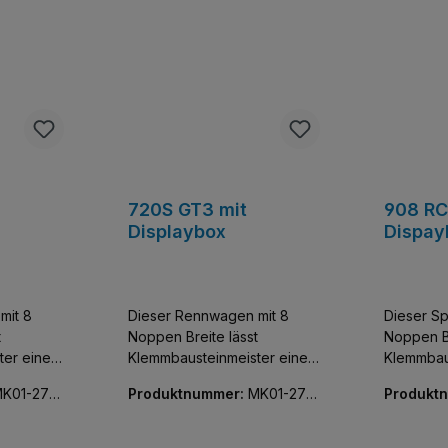
720S GT3 mit
908 RC
Displaybox
Dispay
mit 8
Dieser Rennwagen mit 8
Dieser Sp
t
Noppen Breite lässt
Noppen Br
ter einen
Klemmbausteinmeister einen
Klemmbau
tzer der
der exklusivsten Flitzer der
der exklu
K01-270
Produktnummer:
MK01-270
Produkt
e und
Welt sammeln. Baue und
Welt sam
64-01
74-01
entdecke diese
entdecke
bildung
detailgetreue Nachbildung
detailget