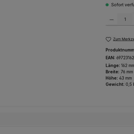
Sofort verfü
Produkt Anzah
Zum Merkze
Produktnumm
EAN:
6972316
Länge:
162 m
Breite:
76 mm
Höhe:
43 mm
Gewicht:
0,5 