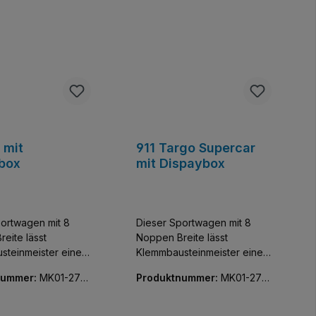
 mit
911 Targo Supercar
box
mit Dispaybox
ortwagen mit 8
Dieser Sportwagen mit 8
eite lässt
Noppen Breite lässt
steinmeister einen
Klemmbausteinmeister einen
sivsten Flitzer der
der exklusivsten Flitzer der
nummer:
MK01-270
Produktnummer:
MK01-270
meln. Baue und
Welt sammeln. Baue und
60-01
 diese
entdecke diese
reue Nachbildung
detailgetreue Nachbildung