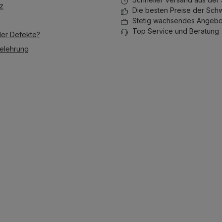
stapeln lässt.
stapeln lä
z
Die besten Preise der Sch
Stetig wachsendes Angebo
Top Service und Beratung
der Defekte?
elehrung