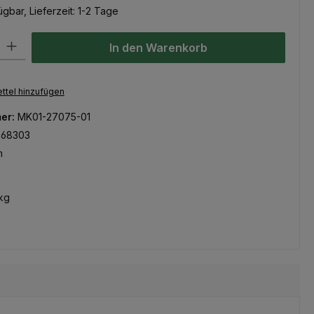
gbar, Lieferzeit: 1-2 Tage
l: Gib den gewünschten Wert ein oder benutze die Schaltflächen um
In den Warenkorb
ttel hinzufügen
er:
MK01-27075-01
268303
m
kg