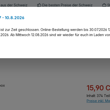
 aus der Schweiz
Die besten Preise der Schweiz
S
 - 10.8.2026
en
Marken
Alle Produkte
Druck-Servi
st zur Zeit geschlossen. Online-Bestellung werden bis 30.07.2026 1
2026. Ab Mittwoch 12.08.2026 sind wir wieder für euch im Laden vor
Verkaufspreis:
15,90 
Inhalt:
374 Tei
Preise inkl. M