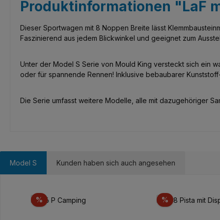
Produktinformationen "LaF m
Dieser Sportwagen mit 8 Noppen Breite lässt Klemmbausteinme
Faszinierend aus jedem Blickwinkel und geeignet zum Ausste
Unter der Model S Serie von Mould King versteckt sich ein 
oder für spannende Rennen! Inklusive bebaubarer Kunststoff-
Die Serie umfasst weitere Modelle, alle mit dazugehöriger Samm
Model S
Kunden haben sich auch angesehen
Produktgalerie überspringen
Rabatt
Rabatt
%
%