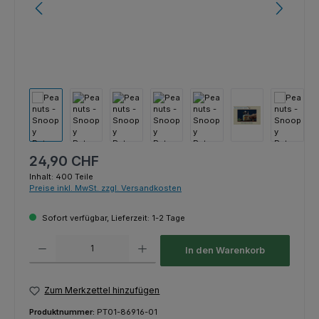
Regulärer Preis:
24,90 CHF
Inhalt:
400 Teile
Preise inkl. MwSt. zzgl. Versandkosten
Sofort verfügbar, Lieferzeit: 1-2 Tage
Produkt Anzahl: Gib den gewünschten Wert ein oder benutze die Schaltfl
In den Warenkorb
Zum Merkzettel hinzufügen
Produktnummer:
PT01-86916-01