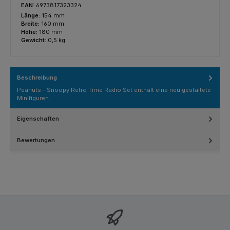
EAN:
6973817323324
Länge:
154 mm
Breite:
160 mm
Höhe:
180 mm
Gewicht:
0,5 kg
Beschreibung
Peanuts - Snoopy Retro Time Radio Set enthält eine neu gestaltete
Minifiguren.
Eigenschaften
Bewertungen