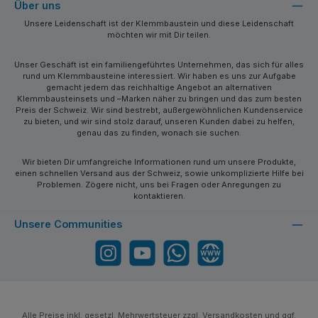
Über uns
Unsere Leidenschaft ist der Klemmbaustein und diese Leidenschaft
möchten wir mit Dir teilen.
Unser Geschäft ist ein familiengeführtes Unternehmen, das sich für alles
rund um Klemmbausteine interessiert. Wir haben es uns zur Aufgabe
gemacht jedem das reichhaltige Angebot an alternativen
Klemmbausteinsets und –Marken näher zu bringen und das zum besten
Preis der Schweiz. Wir sind bestrebt, außergewöhnlichen Kundenservice
zu bieten, und wir sind stolz darauf, unseren Kunden dabei zu helfen,
genau das zu finden, wonach sie suchen.
Wir bieten Dir umfangreiche Informationen rund um unsere Produkte,
einen schnellen Versand aus der Schweiz, sowie unkomplizierte Hilfe bei
Problemen. Zögere nicht, uns bei Fragen oder Anregungen zu
kontaktieren.
Unsere Communities
Instagram
YouTube
WhatsApp
Website
Alle Preise inkl. gesetzl. Mehrwertsteuer zzgl.
Versandkosten
und ggf.