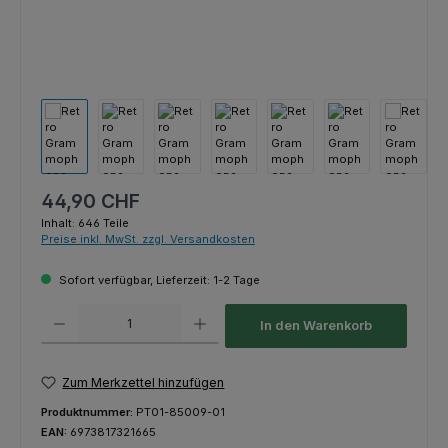
Regulärer Preis:
44,90 CHF
Inhalt:
646 Teile
Preise inkl. MwSt. zzgl. Versandkosten
Sofort verfügbar, Lieferzeit: 1-2 Tage
Produkt Anzahl: Gib den gewünschten Wert ein oder benutze die Schaltfl
In den Warenkorb
Zum Merkzettel hinzufügen
Produktnummer:
PT01-85009-01
EAN:
6973817321665