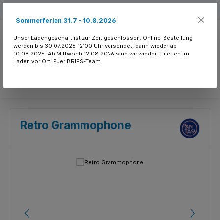
Zum Hauptinhalt springen
Kostenloser Versand ab 150.- CHF
Sommerferien 31.7 - 10.8.2026
Unser Ladengeschäft ist zur Zeit geschlossen. Online-Bestellung
werden bis 30.07.2026 12:00 Uhr versendet, dann wieder ab
10.08.2026. Ab Mittwoch 12.08.2026 sind wir wieder für euch im
Laden vor Ort. Euer BRIFS-Team
Du hast 0 Produkte
Retro Grammophone
Bildergalerie überspringen