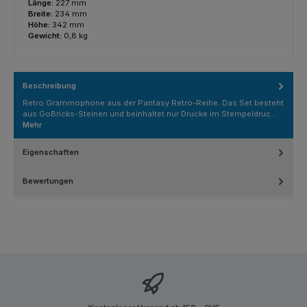
Länge:
227 mm
Breite:
234 mm
Höhe:
342 mm
Gewicht:
0,8 kg
Beschreibung
Retro Grammophone aus der Pantasy Retro-Reihe. Das Set besteht
aus GoBricks-Steinen und beinhaltet nur Drucke im Stempeldruc…
Mehr
Eigenschaften
Bewertungen