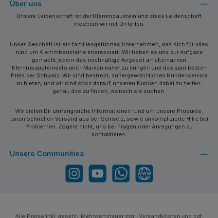
Über uns
Unsere Leidenschaft ist der Klemmbaustein und diese Leidenschaft
möchten wir mit Dir teilen.
Unser Geschäft ist ein familiengeführtes Unternehmen, das sich für alles
rund um Klemmbausteine interessiert. Wir haben es uns zur Aufgabe
gemacht jedem das reichhaltige Angebot an alternativen
Klemmbausteinsets und –Marken näher zu bringen und das zum besten
Preis der Schweiz. Wir sind bestrebt, außergewöhnlichen Kundenservice
zu bieten, und wir sind stolz darauf, unseren Kunden dabei zu helfen,
genau das zu finden, wonach sie suchen.
Wir bieten Dir umfangreiche Informationen rund um unsere Produkte,
einen schnellen Versand aus der Schweiz, sowie unkomplizierte Hilfe bei
Problemen. Zögere nicht, uns bei Fragen oder Anregungen zu
kontaktieren.
Unsere Communities
Instagram
YouTube
WhatsApp
Website
Alle Preise inkl. gesetzl. Mehrwertsteuer zzgl.
Versandkosten
und ggf.