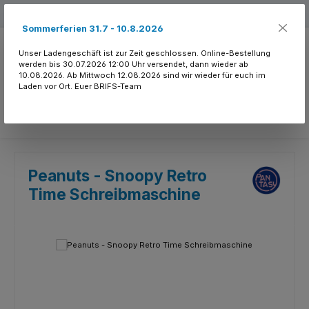
Zum Hauptinhalt springen
Kostenloser Versand ab 150.- CHF
Sommerferien 31.7 - 10.8.2026
Unser Ladengeschäft ist zur Zeit geschlossen. Online-Bestellung
werden bis 30.07.2026 12:00 Uhr versendet, dann wieder ab
10.08.2026. Ab Mittwoch 12.08.2026 sind wir wieder für euch im
Laden vor Ort. Euer BRIFS-Team
Du hast 0 Produkte
Peanuts - Snoopy Retro
Time Schreibmaschine
Bildergalerie überspringen