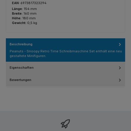
EAN:
6973817323294
Länge:
154 mm
Breite:
160 mm
Höhe:
180 mm
Gewicht:
0,5 kg
Beschreibung
Peanuts - Snoopy Retro Time Schreibmaschine Set enthält eine neu
gestaltete Minifiguren.
Eigenschaften
Bewertungen