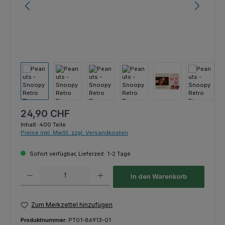
Regulärer Preis:
24,90 CHF
Inhalt:
400 Teile
Preise inkl. MwSt. zzgl. Versandkosten
Sofort verfügbar, Lieferzeit: 1-2 Tage
Produkt Anzahl: Gib den gewünschten Wert ein oder benutze die Schaltfl
In den Warenkorb
Zum Merkzettel hinzufügen
Produktnummer:
PT01-86913-01