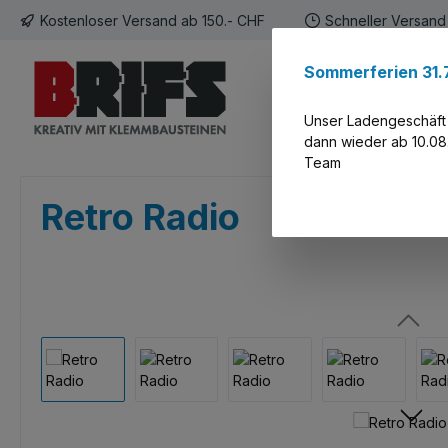
Kostenloser Versand ab 150.- CHF
Schneller Versand
 Hauptinhalt springen
Zur Suche springen
Zur Hauptnavigation springen
Sommerferien 31.7
Home
Kategori
Unser Ladengeschäft i
dann wieder ab 10.08.
Team
Retro Radio
Bildergalerie überspringen