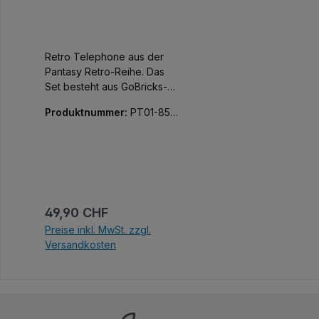
Retro Telephone aus der
Pantasy Retro-Reihe. Das
Set besteht aus GoBricks-
Steinen und beinhaltet nur
Produktnummer:
PT01-8501
Drucke im
8-01
Stempeldruckverfahren,
keinerlei Sticker.
Regulärer Preis:
49,90 CHF
Preise inkl. MwSt. zzgl.
Versandkosten
In den Warenkorb