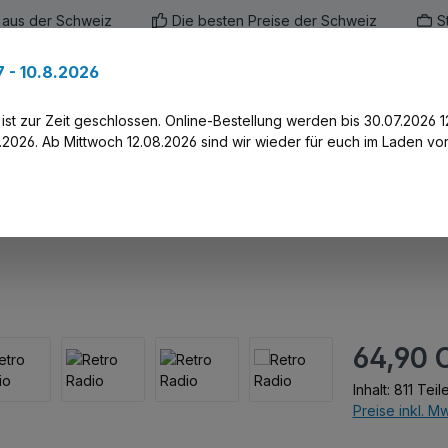
 aus der Schweiz
Die besten Preise der Schweiz
S
 - 10.8.2026
en
Marken
Alle Produkte
Druck-Servi
st zur Zeit geschlossen. Online-Bestellung werden bis 30.07.2026 1
2026. Ab Mittwoch 12.08.2026 sind wir wieder für euch im Laden vor
Regulärer Prei
64,90 
Inhalt:
811 Teil
Preise inkl. M