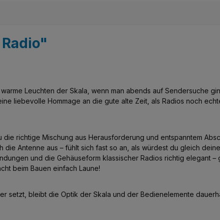
 Radio"
as warme Leuchten der Skala, wenn man abends auf Sendersuche ging
st eine liebevolle Hommage an die gute alte Zeit, als Radios noch
nau die richtige Mischung aus Herausforderung und entspanntem Absch
 die Antenne aus – fühlt sich fast so an, als würdest du gleich dei
dungen und die Gehäuseform klassischer Radios richtig elegant – 
macht beim Bauen einfach Laune!
setzt, bleibt die Optik der Skala und der Bedienelemente dauerhaft b