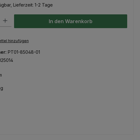
gbar, Lieferzeit: 1-2 Tage
l: Gib den gewünschten Wert ein oder benutze die Schaltflächen um
In den Warenkorb
ttel hinzufügen
er:
PT01-85048-01
325014
m
kg