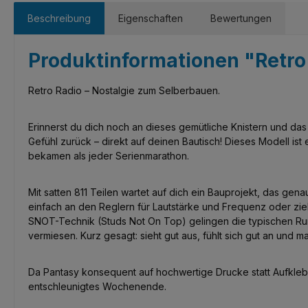
Beschreibung
Eigenschaften
Bewertungen
Produktinformationen "Retro
Retro Radio – Nostalgie zum Selberbauen.
Erinnerst du dich noch an dieses gemütliche Knistern und d
Gefühl zurück – direkt auf deinen Bautisch! Dieses Modell i
bekamen als jeder Serienmarathon.
Mit satten 811 Teilen wartet auf dich ein Bauprojekt, das ge
einfach an den Reglern für Lautstärke und Frequenz oder zieh
SNOT-Technik (Studs Not On Top) gelingen die typischen Run
vermiesen. Kurz gesagt: sieht gut aus, fühlt sich gut an und 
Da Pantasy konsequent auf hochwertige Drucke statt Aufkleber 
entschleunigtes Wochenende.