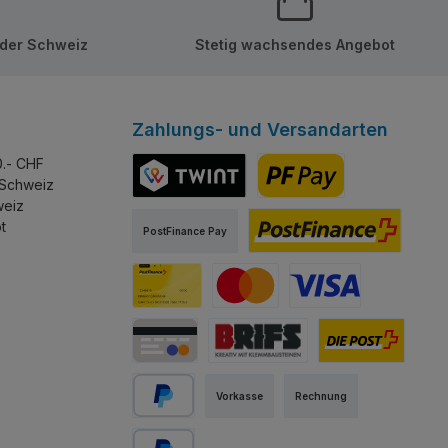
 der Schweiz
Stetig wachsendes Angebot
Zahlungs- und Versandarten
0.- CHF
 Schweiz
weiz
TWINT
PostFinance Pay
t
PostFinance Pay
PostFinance E-Finance
PostFinance Card
Mastercard
Visa
Kredit-/Debitkarte
Abholung Store Rapperswil
Schweizer Post
Vorkasse
Rechnung
PayPal