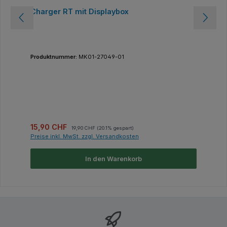
Charger RT mit Displaybox
Produktnummer:
MK01-27049-01
Verkaufspreis:
Regulärer Preis:
15,90 CHF
19,90 CHF
(20.1% gespart)
Preise inkl. MwSt. zzgl. Versandkosten
In den Warenkorb