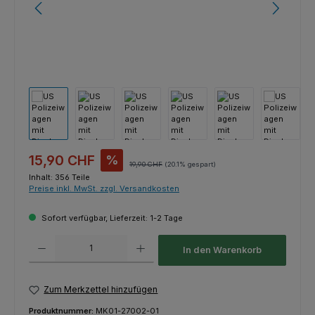
Verkaufspreis:
15,90 CHF
%
Regulärer Preis:
19,90 CHF
(20.1% gespart)
Inhalt:
356 Teile
Preise inkl. MwSt. zzgl. Versandkosten
Sofort verfügbar, Lieferzeit: 1-2 Tage
Produkt Anzahl: Gib den gewünschten Wert ein oder benutze die Schaltfl
In den Warenkorb
Zum Merkzettel hinzufügen
Produktnummer:
MK01-27002-01