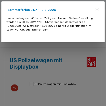
Zum Hauptinhalt springen
Kostenloser Versand ab 150.- CHF
Sommerferien 31.7 - 10.8.2026
Unser Ladengeschäft ist zur Zeit geschlossen. Online-Bestellung
werden bis 30.07.2026 12:00 Uhr versendet, dann wieder ab
10.08.2026. Ab Mittwoch 12.08.2026 sind wir wieder für euch im
Laden vor Ort. Euer BRIFS-Team
Du hast 0 Produkte
US Polizeiwagen mit
Displaybox
Bildergalerie überspringen
Rabatt
%