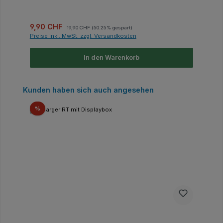
Verkaufspreis:
Regulärer Preis:
9,90 CHF
19,90 CHF
(50.25% gespart)
Preise inkl. MwSt. zzgl. Versandkosten
In den Warenkorb
Produktgalerie überspringen
Kunden haben sich auch angesehen
Rabatt
%