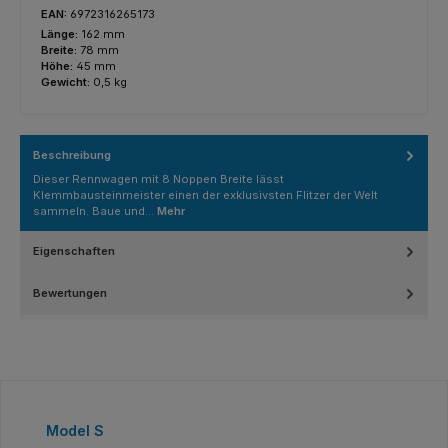
EAN:
6972316265173
Länge:
162 mm
Breite:
78 mm
Höhe:
45 mm
Gewicht:
0,5 kg
Beschreibung
Dieser Rennwagen mit 8 Noppen Breite lässt
Klemmbausteinmeister einen der exklusivsten Flitzer der Welt
sammeln. Baue und…
Mehr
Eigenschaften
Bewertungen
Produktgalerie überspringen
Model S